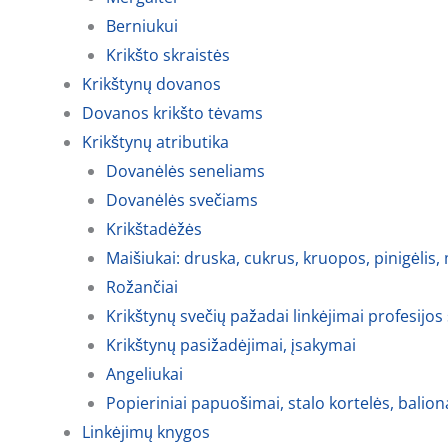
Berniukui
Krikšto skraistės
Krikštynų dovanos
Dovanos krikšto tėvams
Krikštynų atributika
Dovanėlės seneliams
Dovanėlės svečiams
Krikštadėžės
Maišiukai: druska, cukrus, kruopos, pinigėlis,
Rožančiai
Krikštynų svečių pažadai linkėjimai profesijos
Krikštynų pasižadėjimai, įsakymai
Angeliukai
Popieriniai papuošimai, stalo kortelės, balion
Linkėjimų knygos