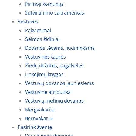
Pirmoji komunija
Sutvirtinimo sakramentas
Vestuvės
Pakvietimai
Šeimos židiniai
Dovanos tėvams, liudininkams
Vestuvinės taurės
Žiedų dėžutės, pagalvėlės
Linkėjimų knygos
Vestuvių dovanos jauniesiems
Vestuvinė atributika
Vestuvių metinių dovanos
Mergvakariui
Bernvakariui
Pasirink šventę