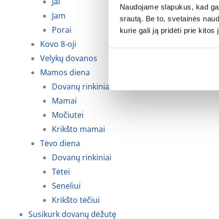
Jai
Naudojame slapukus, kad galė
Jam
srautą. Be to, svetainės nau
Porai
kurie gali ją pridėti prie kit
Kovo 8-oji
Velykų dovanos
Mamos diena
Dovanų rinkiniai
Mamai
Močiutei
Krikšto mamai
Tėvo diena
Dovanų rinkiniai
Tėtei
Seneliui
Krikšto tėčiui
Susikurk dovanų dėžutę