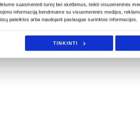
tume suasmeninti turinį bei skelbimus, teikti visuomeninės medij
dojimo informaciją bendriname su visuomeninės medijos, reklamav
os jūsų pateiktos arba naudojant paslaugas surinktos informacijos.
TINKINTI