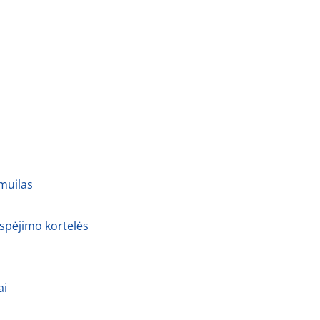
 muilas
 spėjimo kortelės
ai