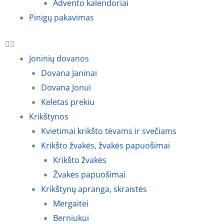
Advento kalendoriai
Pinigų pakavimas
Joninių dovanos
Dovana Janinai
Dovana Jonui
Keletas prekiu
Krikštynos
Kvietimai krikšto tėvams ir svečiams
Krikšto žvakės, žvakės papuošimai
Krikšto žvakės
Žvakės papuošimai
Krikštynų apranga, skraistės
Mergaitei
Berniukui