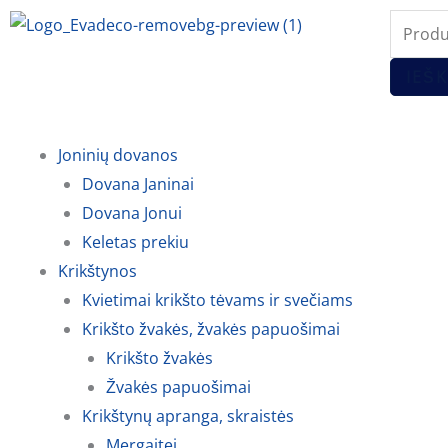
Pereiti
Produc
prie
search
turinio
IEŠK
Joninių dovanos
Dovana Janinai
Dovana Jonui
Keletas prekiu
Krikštynos
Kvietimai krikšto tėvams ir svečiams
Krikšto žvakės, žvakės papuošimai
Krikšto žvakės
Žvakės papuošimai
Krikštynų apranga, skraistės
Mergaitei