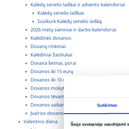
Kalėdų senelio laiškai ir advento kalendoriai
Kalėdų senelio laiškas
Susikurk Kalėdų senelio laišką
2026 metų sieniniai ir darbo kalendoriai
Kalėdinės dovanos
Dovanų rinkiniai
Kalėdiniai žaisliukai
Dovana šeimai, porai
Dovanos iki 15 eurų
Dovanos iki 10 eurų
Dovanos mokytojoms, auklėtojoms
Dovanos tėvams, krikšto tėvams ir seneliams
Dovanos vaikams
Sutikimas
Įvairios dovanos kalėdoms
Valentino diena
Šioje svetainėje naudojami 