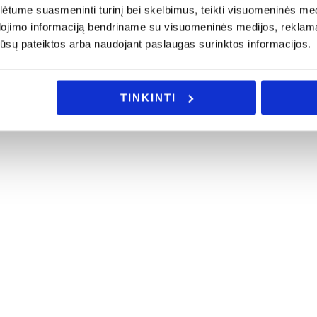
tume suasmeninti turinį bei skelbimus, teikti visuomeninės medij
dojimo informaciją bendriname su visuomeninės medijos, reklamav
os jūsų pateiktos arba naudojant paslaugas surinktos informacijos.
TINKINTI