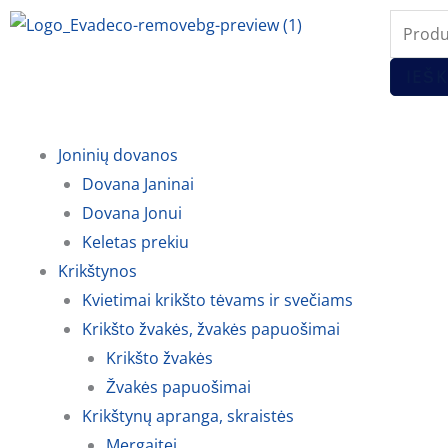
Pereiti
Produc
prie
search
turinio
IEŠK
Joninių dovanos
Dovana Janinai
Dovana Jonui
Keletas prekiu
Krikštynos
Kvietimai krikšto tėvams ir svečiams
Krikšto žvakės, žvakės papuošimai
Krikšto žvakės
Žvakės papuošimai
Krikštynų apranga, skraistės
Mergaitei