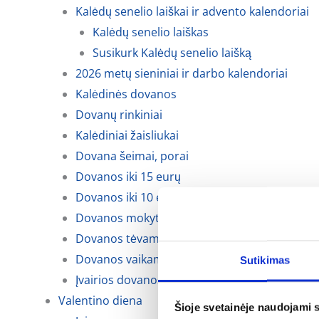
Kalėdų senelio laiškai ir advento kalendoriai
Kalėdų senelio laiškas
Susikurk Kalėdų senelio laišką
2026 metų sieniniai ir darbo kalendoriai
Kalėdinės dovanos
Dovanų rinkiniai
Kalėdiniai žaisliukai
Dovana šeimai, porai
Dovanos iki 15 eurų
Dovanos iki 10 eurų
Dovanos mokytojoms, auklėtojoms
Dovanos tėvams, krikšto tėvams ir seneliams
Dovanos vaikams
Sutikimas
Įvairios dovanos kalėdoms
Valentino diena
Šioje svetainėje naudojami 