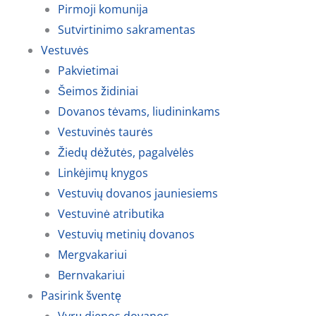
Pirmoji komunija
Sutvirtinimo sakramentas
Vestuvės
Pakvietimai
Šeimos židiniai
Dovanos tėvams, liudininkams
Vestuvinės taurės
Žiedų dėžutės, pagalvėlės
Linkėjimų knygos
Vestuvių dovanos jauniesiems
Vestuvinė atributika
Vestuvių metinių dovanos
Mergvakariui
Bernvakariui
Pasirink šventę