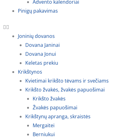
Advento kalendoriai
Pinigų pakavimas
Joninių dovanos
Dovana Janinai
Dovana Jonui
Keletas prekiu
Krikštynos
Kvietimai krikšto tėvams ir svečiams
Krikšto žvakės, žvakės papuošimai
Krikšto žvakės
Žvakės papuošimai
Krikštynų apranga, skraistės
Mergaitei
Berniukui