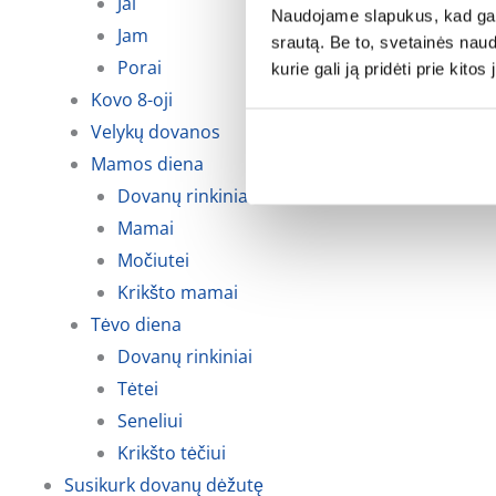
Jai
Naudojame slapukus, kad galė
Jam
srautą. Be to, svetainės nau
Porai
kurie gali ją pridėti prie kit
Kovo 8-oji
Velykų dovanos
Mamos diena
Dovanų rinkiniai
Mamai
Močiutei
Krikšto mamai
Tėvo diena
Dovanų rinkiniai
Tėtei
Seneliui
Krikšto tėčiui
Susikurk dovanų dėžutę