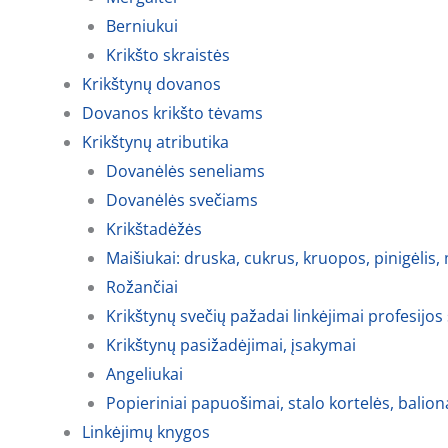
Berniukui
Krikšto skraistės
Krikštynų dovanos
Dovanos krikšto tėvams
Krikštynų atributika
Dovanėlės seneliams
Dovanėlės svečiams
Krikštadėžės
Maišiukai: druska, cukrus, kruopos, pinigėlis,
Rožančiai
Krikštynų svečių pažadai linkėjimai profesijos
Krikštynų pasižadėjimai, įsakymai
Angeliukai
Popieriniai papuošimai, stalo kortelės, balion
Linkėjimų knygos