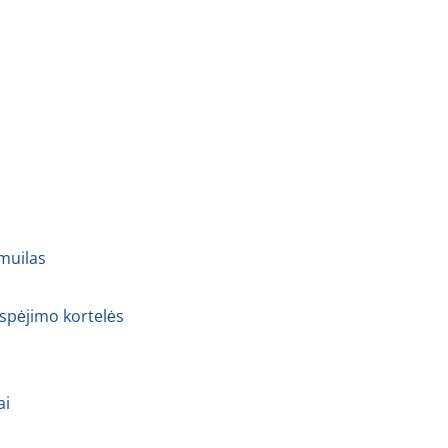
 muilas
 spėjimo kortelės
ai