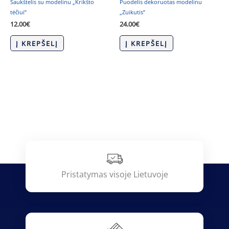
Šaukštelis su modelinu „Krikšto
Puodelis dekoruotas modelinu
tėčiui”
„Zuikutis”
12.00
€
24.00
€
Į KREPŠELĮ
Į KREPŠELĮ
Pristatymas visoje Lietuvoje