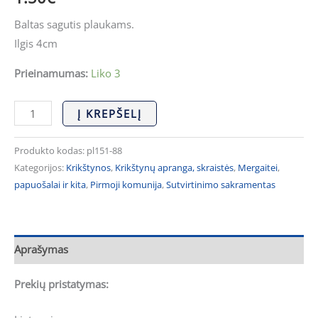
Baltas sagutis plaukams.
Ilgis 4cm
Prieinamumas:
Liko 3
Į KREPŠELĮ
Produkto kodas:
pl151-88
Kategorijos:
Krikštynos
,
Krikštynų apranga, skraistės
,
Mergaitei
,
papuošalai ir kita
,
Pirmoji komunija
,
Sutvirtinimo sakramentas
Aprašymas
Prekių pristatymas: