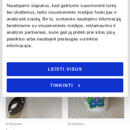
Krikštynos
Krikštynos
Naudojame slapukus, kad galėtume suasmeninti turinį
Siuvinėtas rankšluostis „Krikšto
bei skelbimus, teikti visuomeninės medijos funkcijas ir
Kostiumėlis berniukui „Kristupas”
mamytei”
analizuoti srautą. Be to, svetainės naudojimo informaciją
22.00
€
14.00
€
bendriname su visuomeninės medijos, reklamavimo ir
- PASIRINKITE
analizės partneriais, kurie gali ją pridėti prie kitos jūsų
- PASIRINKITE
VARIANTĄ
pateiktos arba naudojant paslaugas surinktos
VARIANTĄ
informacijos.
LEISTI VISUS
TINKINTI
Krikštynos
Krikštynos