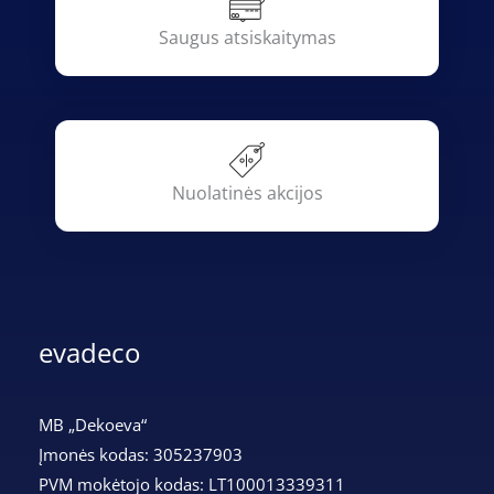
Saugus atsiskaitymas
Nuolatinės akcijos
evadeco
MB „Dekoeva“
Įmonės kodas: 305237903
PVM mokėtojo kodas: LT100013339311