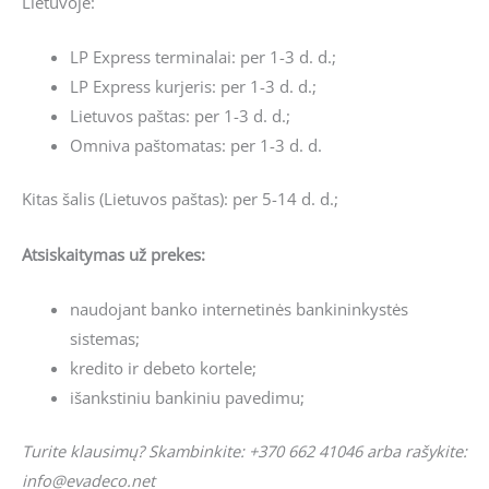
Lietuvoje:
LP Express terminalai: per 1-3 d. d.;
LP Express kurjeris: per 1-3 d. d.;
Lietuvos paštas: per 1-3 d. d.;
Omniva paštomatas: per 1-3 d. d.
Kitas šalis (Lietuvos paštas): per 5-14 d. d.;
Atsiskaitymas už prekes:
naudojant banko internetinės bankininkystės
sistemas;
kredito ir debeto kortele;
išankstiniu bankiniu pavedimu;
Turite klausimų? Skambinkite: +370 662 41046 arba rašykite:
info@evadeco.net