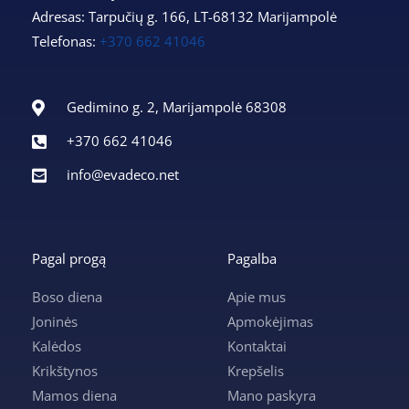
Adresas: Tarpučių g. 166, LT-68132 Marijampolė
Telefonas:
+370 662 41046
Gedimino g. 2, Marijampolė 68308
+370 662 41046
info@evadeco.net
Pagal progą
Pagalba
Boso diena
Apie mus
Joninės
Apmokėjimas
Kalėdos
Kontaktai
Krikštynos
Krepšelis
Mamos diena
Mano paskyra