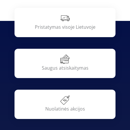
Pristatymas visoje Lietuvoje
Saugus atsiskaitymas
Nuolatinės akcijos