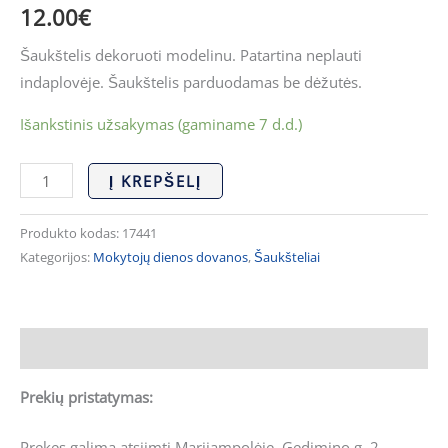
12.00
€
Šaukštelis dekoruoti modelinu. Patartina neplauti
indaplovėje. Šaukštelis parduodamas be dėžutės.
Išankstinis užsakymas (gaminame 7 d.d.)
Į KREPŠELĮ
Produkto kodas:
17441
Kategorijos:
Mokytojų dienos dovanos
,
Šaukšteliai
Aprašymas
Prekių pristatymas:
Prekes galima atsiimti Marijampolėje, Gedimino g. 2.