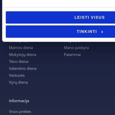
Pagal progą
Pagalba
LEISTI VISUS
Boso diena
Apie mus
Joninės
Apmokėjimas
TINKINTI
Kalėdos
Kontaktai
Krikštynos
Krepšelis
Mamos diena
Mano paskyra
Mokytojų diena
Patarimai
Tėvo diena
Valentino diena
Vestuvės
Vyrų diena
Informacija
Visos prekės