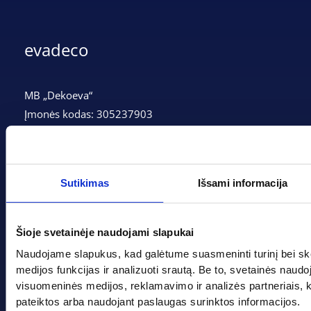
evadeco
MB „Dekoeva“
Įmonės kodas: 305237903
PVM mokėtojo kodas: LT100013339311
Adresas: Tarpučių g. 166, LT-68132 Marijampolė
Telefonas:
+370 662 41046
Sutikimas
Išsami informacija
Gedimino g. 2, Marijampolė 68308
Šioje svetainėje naudojami slapukai
+370 662 41046
Naudojame slapukus, kad galėtume suasmeninti turinį bei sk
medijos funkcijas ir analizuoti srautą. Be to, svetainės naud
info@evadeco.net
visuomeninės medijos, reklamavimo ir analizės partneriais, kuri
pateiktos arba naudojant paslaugas surinktos informacijos.