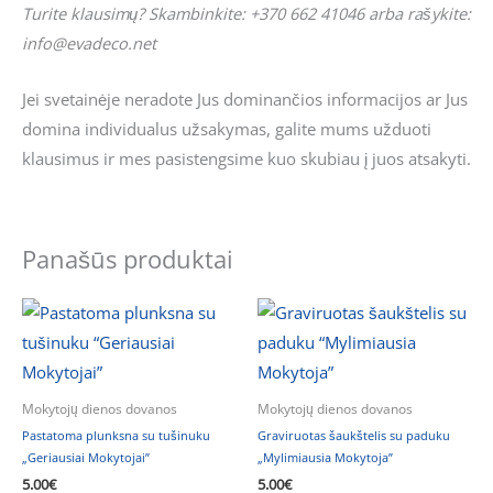
Turite klausimų? Skambinkite: +370 662 41046 arba rašykite:
info@evadeco.net
Jei svetainėje neradote Jus dominančios informacijos ar Jus
domina individualus užsakymas, galite mums užduoti
klausimus ir mes pasistengsime kuo skubiau į juos atsakyti.
Panašūs produktai
Mokytojų dienos dovanos
Mokytojų dienos dovanos
Pastatoma plunksna su tušinuku
Graviruotas šaukštelis su paduku
„Geriausiai Mokytojai”
„Mylimiausia Mokytoja”
5.00
€
5.00
€