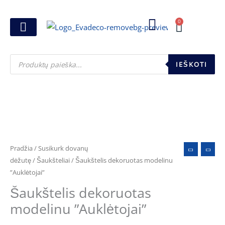
Pereiti
prie
0
Cart
turinio
Joninių dovanos
Pasirink šventę
Susikurk dovanų dėžutę
Pinigų pakavimas
Products
search
IEŠKOTI
produkto
kiekis:
Šaukštelis
Pradžia
/
Susikurk dovanų
dekoruotas
dėžutę
/
Šaukšteliai
/ Šaukštelis dekoruotas modelinu
”Auklėtojai”
modelinu
''Auklėtojai''
Šaukštelis dekoruotas
modelinu ”Auklėtojai”