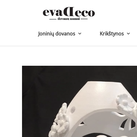
Pereiti
prie
turinio
Joninių dovanos
Krikštynos