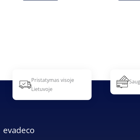
Pristatymas visoje
Saug
Lietuvoje
evadeco