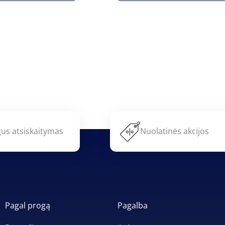
us atsiskaitymas
Nuolatinės akcijos
Pagal progą
Pagalba