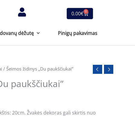
0
Cart
0.00
€
 dovanų dėžutę
Pinigų pakavimas
ai
/ Šeimos židinys „Du paukščiukai”
Du paukščiukai”
štis: 20cm. Žvakės dekoras gali skirtis nuo