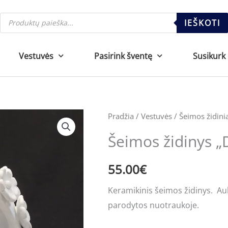
Products
IEŠKOTI
search
Vestuvės
Pasirink šventę
Susikurk
Pradžia
/
Vestuvės
/
Šeimos židini
Šeimos židinys „
55.00
€
Keramikinis šeimos židinys. Auk
parodytos nuotraukoje.