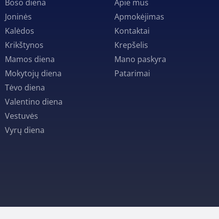
Boso diena
Apie mus
Joninės
Apmokėjimas
Kalėdos
Kontaktai
Krikštynos
Krepšelis
Mamos diena
Mano paskyra
Mokytojų diena
Patarimai
Tėvo diena
Valentino diena
Vestuvės
Vyrų diena