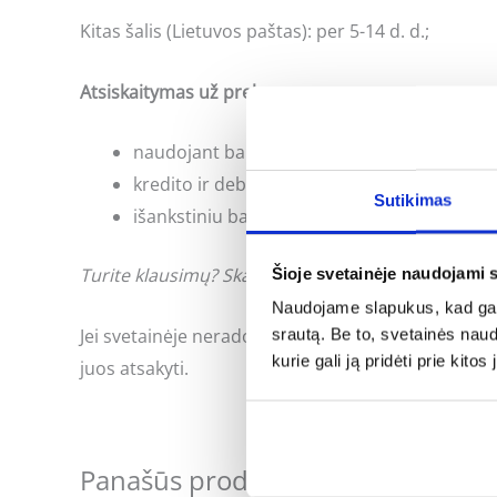
Kitas šalis (Lietuvos paštas): per 5-14 d. d.;
Atsiskaitymas už prekes:
naudojant banko internetinės bankininkyst
kredito ir debeto kortele;
Sutikimas
išankstiniu bankiniu pavedimu;
Šioje svetainėje naudojami 
Turite klausimų? Skambinkite: +370 662 41046 arb
Naudojame slapukus, kad galė
Jei svetainėje neradote Jus dominančios informac
srautą. Be to, svetainės nau
kurie gali ją pridėti prie kit
juos atsakyti.
Panašūs produktai