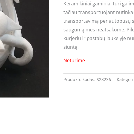
Keramikiniai gaminiai turi gali
tačiau transportuojant nutinka 
transportavimą per autobusų si
saugumą mes neatsakome. Pilda
kurjeriu ir pastabų laukelyje nu
siuntą.
Neturime
Produkto kodas:
S23236
Kategori