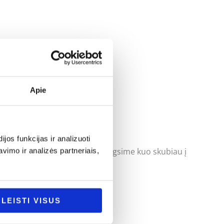
Apie
os funkcijas ir analizuoti
uoti klausimus ir mes pasistengsime kuo skubiau į
imo ir analizės partneriais,
LEISTI VISUS