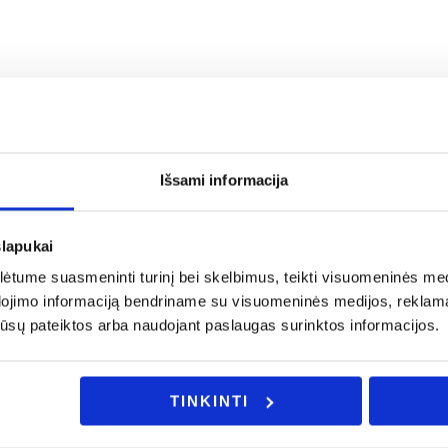
ės sistemas;
Išsami informacija
slapukai
a rašykite: info@evadeco.net
tume suasmeninti turinį bei skelbimus, teikti visuomeninės medij
ijos ar Jus domina individualus užsakymas, galite mums užd
dojimo informaciją bendriname su visuomeninės medijos, reklamav
os jūsų pateiktos arba naudojant paslaugas surinktos informacijos.
TINKINTI