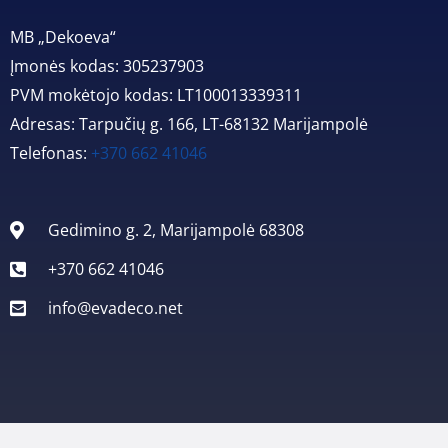
MB „Dekoeva“
Įmonės kodas: 305237903
PVM mokėtojo kodas: LT100013339311
Adresas: Tarpučių g. 166, LT-68132 Marijampolė
Telefonas:
+370 662 41046
Gedimino g. 2, Marijampolė 68308
+370 662 41046
info@evadeco.net