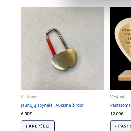
Vestuvės
Vestuvės
Jaunųjų spynelė „Auksinė širdis”
Pastatoma 
6.00
€
12.00
€
Į KREPŠELĮ
- PASI