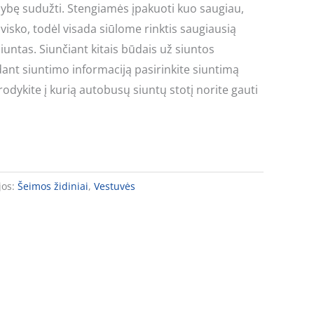
mybę sudužti. Stengiamės įpakuoti kuo saugiau,
visko, todėl visada siūlome rinktis saugiausią
untas. Siunčiant kitais būdais už siuntos
nt siuntimo informaciją pasirinkite siuntimą
rodykite į kurią autobusų siuntų stotį norite gauti
jos:
Šeimos židiniai
,
Vestuvės