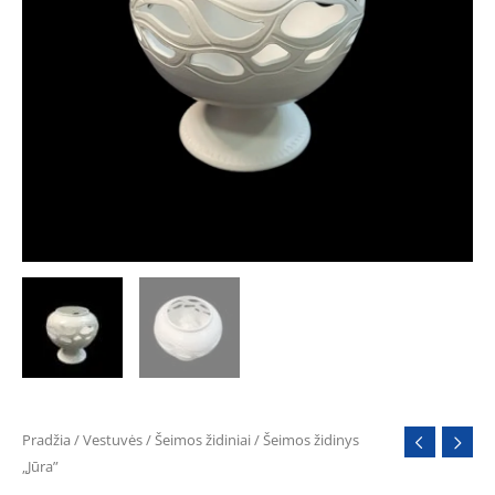
Pradžia
/
Vestuvės
/
Šeimos židiniai
/ Šeimos židinys
„Jūra”