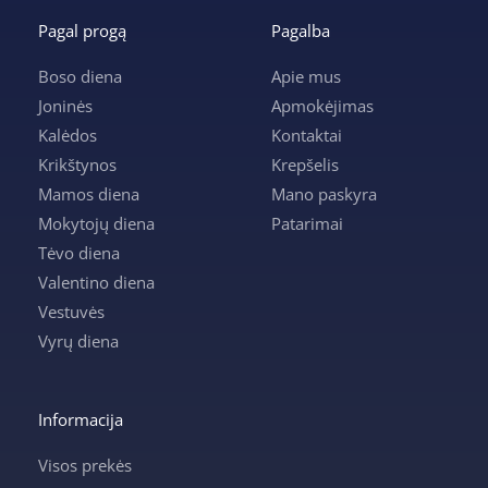
Pagal progą
Pagalba
Boso diena
Apie mus
Joninės
Apmokėjimas
Kalėdos
Kontaktai
Krikštynos
Krepšelis
Mamos diena
Mano paskyra
Mokytojų diena
Patarimai
Tėvo diena
Valentino diena
Vestuvės
Vyrų diena
Informacija
Visos prekės