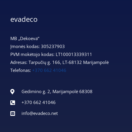
evadeco
MB „Dekoeva“
Įmonės kodas: 305237903
PVM mokėtojo kodas: LT100013339311
Adresas: Tarpučių g. 166, LT-68132 Marijampolė
Telefonas:
+370 662 41046
Gedimino g. 2, Marijampolė 68308
+370 662 41046
info@evadeco.net