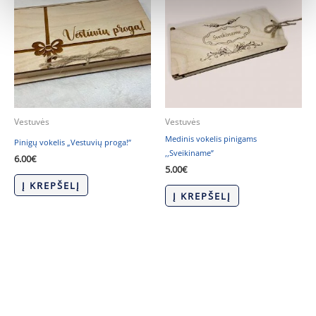
Vestuvės
Vestuvės
Medinis vokelis pinigams
Pinigų vokelis „Vestuvių proga!”
,,Sveikiname”
6.00
€
5.00
€
Į KREPŠELĮ
Į KREPŠELĮ