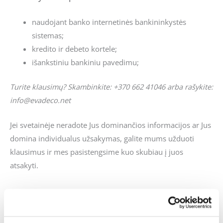
naudojant banko internetinės bankininkystės
sistemas;
kredito ir debeto kortele;
išankstiniu bankiniu pavedimu;
Turite klausimų? Skambinkite: +370 662 41046 arba rašykite:
info@evadeco.net
Jei svetainėje neradote Jus dominančios informacijos ar Jus
domina individualus užsakymas, galite mums užduoti
klausimus ir mes pasistengsime kuo skubiau į juos
atsakyti.
Panašūs produktai