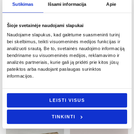
Sutikimas
Išsami informacija
Apie
Šioje svetainėje naudojami slapukai
Naudojame slapukus, kad galėtume suasmeninti turinį
bei skelbimus, teikti visuomeninės medijos funkcijas ir
analizuoti srautą. Be to, svetainės naudojimo informaciją
bendriname su visuomeninės medijos, reklamavimo ir
analizės partneriais, kurie gali ją pridėti prie kitos jūsų
Vestuvės
Vestuvės
pateiktos arba naudojant paslaugas surinktos
Pjaustymo lentelė ”Medinių vestuvių
informacijos.
Plyta „Pirmoji plyta būsimam namui”
proga”
9.00
€
10.00
€
Į KREPŠELĮ
Į KREPŠELĮ
LEISTI VISUS
TINKINTI