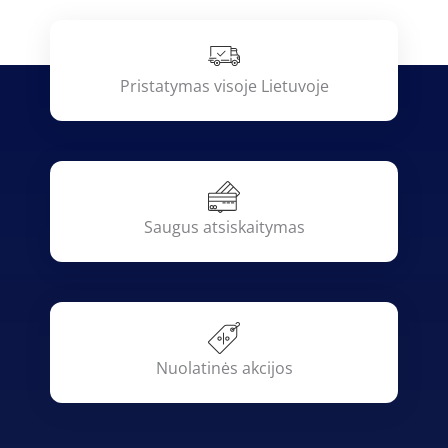
Pristatymas visoje Lietuvoje
Saugus atsiskaitymas
Nuolatinės akcijos