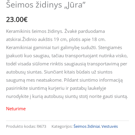
Šeimos židinys „Jūra”
23.00
€
Keramikinis šeimos židinys. Žvakė parduodama
atskirai.Židinio aukštis 19 cm, plotis apie 18 cm.
Keramikiniai gaminiai turi galimybę sudužti. Stengiamės
įpakuoti kuo saugiau, tačiau transportuojant nutinka visko,
todėl visada siūlome rinktis saugiausią transportavimą per
autobusų siuntas. Siunčiant kitais būdais už siuntos
saugumą mes neatsakome. Pildant siuntimo informaciją
pasirinkite siuntimą kurjeriu ir pastabų laukelyje
nurodykite į kurią autobusų siuntų stotį norite gauti siuntą.
Neturime
Produkto kodas:
l9673
Kategorijos:
Šeimos židiniai
,
Vestuvės