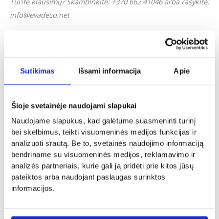
Turite klausimų? Skambinkite: +370 662 41046 arba rašykite:
info@evadeco.net
Jei svetainėje neradote Jus dominančios informacijos ar Jus
domina individualus užsakymas, galite mums užduoti
klausimus ir mes pasistengsime kuo skubiau į juos
Sutikimas
Išsami informacija
Apie
atsakyti.
Šioje svetainėje naudojami slapukai
Panašūs produktai
Naudojame slapukus, kad galėtume suasmeninti turinį
bei skelbimus, teikti visuomeninės medijos funkcijas ir
analizuoti srautą. Be to, svetainės naudojimo informaciją
bendriname su visuomeninės medijos, reklamavimo ir
analizės partneriais, kurie gali ją pridėti prie kitos jūsų
pateiktos arba naudojant paslaugas surinktos
informacijos.