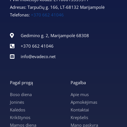
Adresas: Tarpučių g. 166, LT-68132 Marijampolė
Telefonas:
+370 662 41046
Gedimino g. 2, Marijampolė 68308
+370 662 41046
info@evadeco.net
Pagal progą
Pagalba
Boso diena
Apie mus
Joninės
Apmokėjimas
Kalėdos
Kontaktai
Krikštynos
Krepšelis
Mamos diena
Mano paskyra