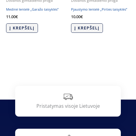
Dovanos gimtadienio proga
Dovanos gimtadienio proga
Medinė lentelė „Garažo taisyklės”
Pjaustymo lentelė „Pirties taisyklės”
11.00
€
10.00
€
Į KREPŠELĮ
Į KREPŠELĮ
Pristatymas visoje Lietuvoje