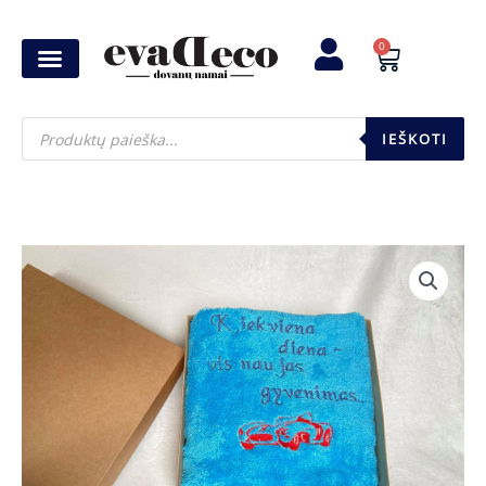
Pereiti
prie
0
Cart
turinio
Products
search
IEŠKOTI
produkto
kiekis:
Siuvinėtas
rankšluostis
"Kiekviena
diena"