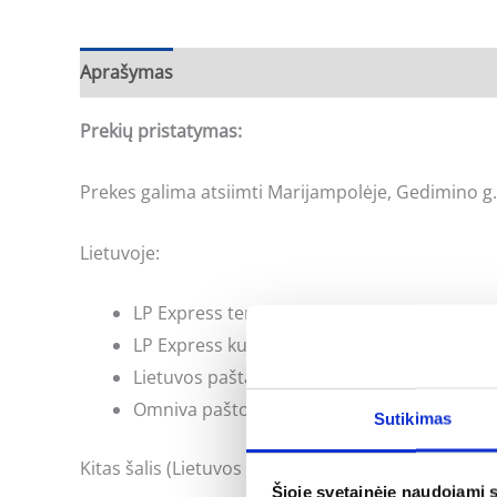
Aprašymas
Prekių pristatymas:
Prekes galima atsiimti Marijampolėje, Gedimino g.
Lietuvoje:
LP Express terminalai: per 1-3 d. d.;
LP Express kurjeris: per 1-3 d. d.;
Lietuvos paštas: per 1-3 d. d.;
Omniva paštomatas: per 1-3 d. d.
Sutikimas
Kitas šalis (Lietuvos paštas): per 5-14 d. d.;
Šioje svetainėje naudojami 