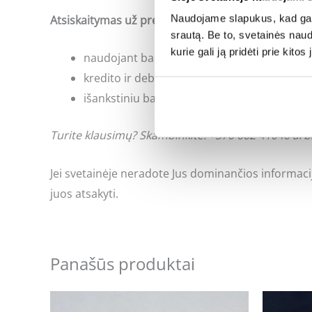
Naudojame slapukus, kad galė
Atsiskaitymas už prekes:
srautą. Be to, svetainės nau
kurie gali ją pridėti prie kit
naudojant banko internetinės bankininkyst
kredito ir debeto kortele;
išankstiniu bankiniu pavedimu;
Turite klausimų? Skambinkite: +370 662 41046 arb
Jei svetainėje neradote Jus dominančios informac
juos atsakyti.
Panašūs produktai