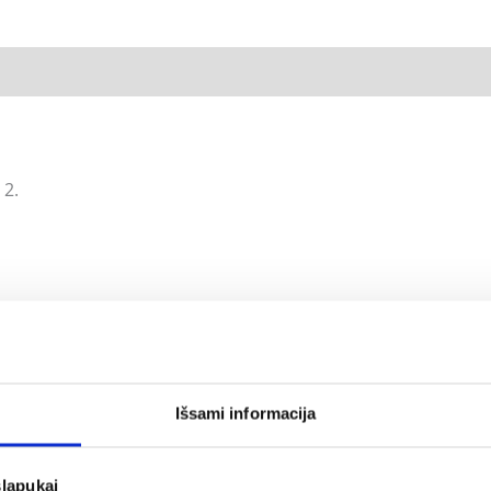
 2.
Išsami informacija
slapukai