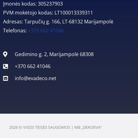
Įmonės kodas: 305237903
PVM mokėtojo kodas: LT100013339311
Adresas: Tarpučių g. 166, LT-68132 Marijampolė
Telefonas:
+370 662 41046
Gedimino g. 2, Marijampolė 68308
+370 662 41046
info@evadeco.net
2026 © VISOS TEISĖS SAUGOMOS | MB „DEKOEVA“