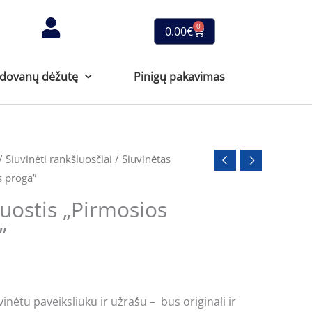
0
Cart
0.00
€
 dovanų dėžutę
Pinigų pakavimas
/
Siuvinėti rankšluosčiai
/ Siuvinėtas
s proga”
luostis „Pirmosios
”
vinėtu paveiksliuku ir užrašu – bus originali ir