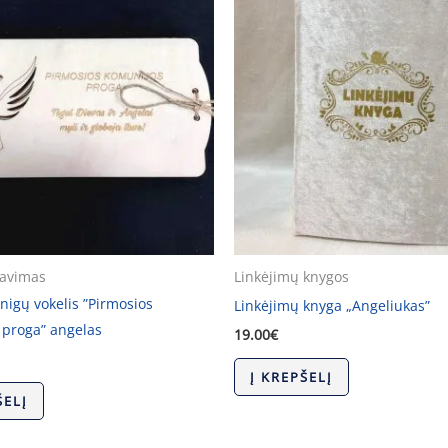
kavimas
Linkėjimų knygos
nigų vokelis ”Pirmosios
Linkėjimų knyga „Angeliukas”
 proga” angelas
19.00
€
Į KREPŠELĮ
ŠELĮ