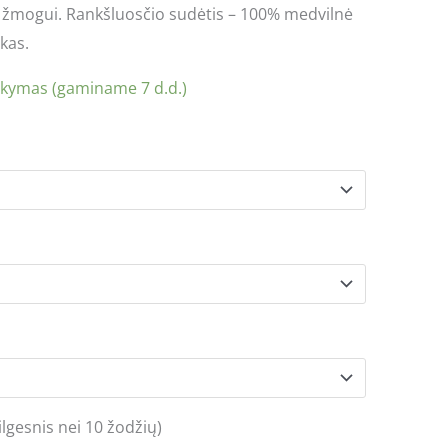
 žmogui. Rankšluosčio sudėtis – 100% medvilnė
kas.
akymas (gaminame 7 d.d.)
lgesnis nei 10 žodžių)