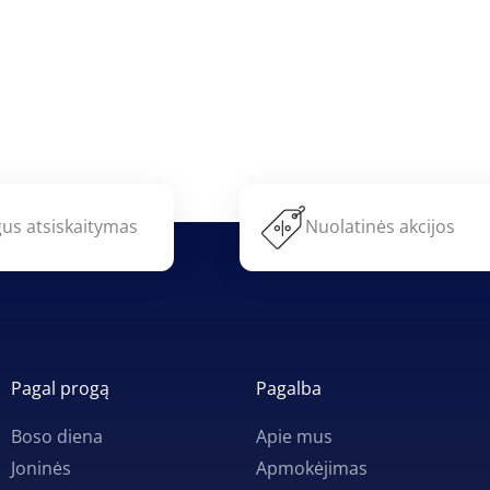
us atsiskaitymas
Nuolatinės akcijos
Pagal progą
Pagalba
Boso diena
Apie mus
Joninės
Apmokėjimas