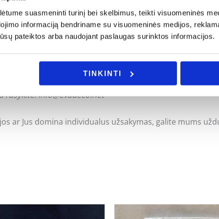
tume suasmeninti turinį bei skelbimus, teikti visuomeninės medij
dojimo informaciją bendriname su visuomeninės medijos, reklamav
os jūsų pateiktos arba naudojant paslaugas surinktos informacijos.
ės sistemas;
TINKINTI
a rašykite: info@evadeco.net
ijos ar Jus domina individualus užsakymas, galite mums užd