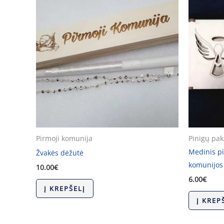
Pirmoji komunija
Pinigų pa
Medinis pi
Žvakės dėžutė
komunijos
10.00
€
6.00
€
Į KREPŠELĮ
Į KREP