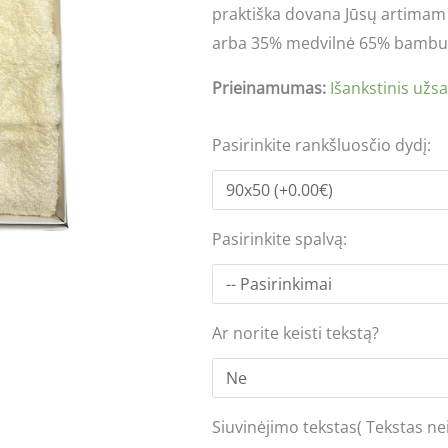
praktiška dovana Jūsų artimam
arba 35% medvilnė 65% bambu
Prieinamumas:
Išankstinis užs
Pasirinkite rankšluosčio dydį:
Pasirinkite spalvą:
Ar norite keisti tekstą?
Siuvinėjimo tekstas( Tekstas nei