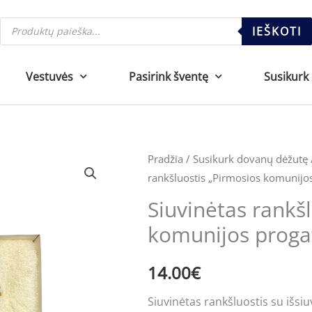
Products
IEŠKOTI
search
Vestuvės
Pasirink šventę
Susikurk
produkto
Pradžia
/
Susikurk dovanų dėžutę
rankšluostis „Pirmosios komunijo
kiekis:
Siuvinėtas
Siuvinėtas rankš
rankšluostis
komunijos proga
"Pirmosios
komunijos
14.00
€
proga''
Siuvinėtas rankšluostis su išsiu