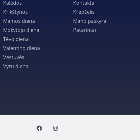
Kalėdos
Kontaktai
Krikštynos
Krepšelis
Mamos diena
Mano paskyra
Mokytojų diena
Patarimai
Tėvo diena
Valentino diena
Vestuvės
Vyrų diena
F
I
a
n
c
s