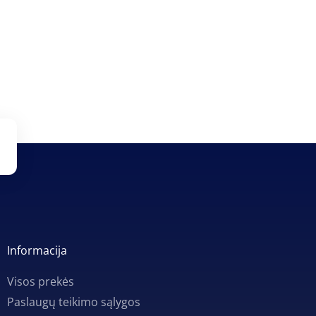
Informacija
Visos prekės
Paslaugų teikimo sąlygos