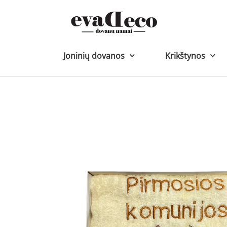
Pereiti
prie
turinio
Joninių dovanos
Krikštynos