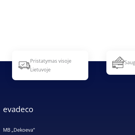
Pristatymas visoje
Saug
Lietuvoje
evadeco
MB „Dekoeva“