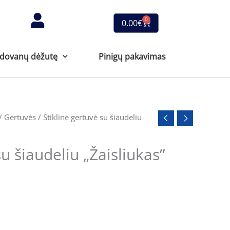
0
Cart
0.00
€
 dovanų dėžutę
Pinigų pakavimas
/
Gertuvės
/ Stiklinė gertuvė su šiaudeliu
su šiaudeliu „Žaisliukas”