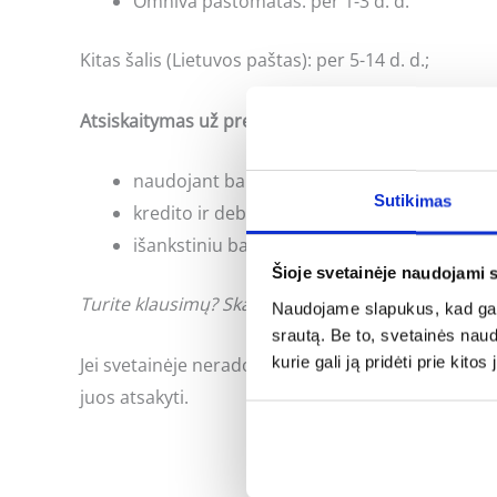
Omniva paštomatas: per 1-3 d. d.
Kitas šalis (Lietuvos paštas): per 5-14 d. d.;
Atsiskaitymas už prekes:
naudojant banko internetinės bankininkyst
Sutikimas
kredito ir debeto kortele;
išankstiniu bankiniu pavedimu;
Šioje svetainėje naudojami 
Turite klausimų? Skambinkite: +370 662 41046 arb
Naudojame slapukus, kad galė
srautą. Be to, svetainės nau
kurie gali ją pridėti prie kit
Jei svetainėje neradote Jus dominančios informac
juos atsakyti.