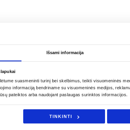
ės sistemas;
Išsami informacija
slapukai
a rašykite: info@evadeco.net
tume suasmeninti turinį bei skelbimus, teikti visuomeninės medij
dojimo informaciją bendriname su visuomeninės medijos, reklamav
os jūsų pateiktos arba naudojant paslaugas surinktos informacijos.
ijos ar Jus domina individualus užsakymas, galite mums užd
TINKINTI