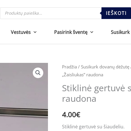
Products
IEŠKOTI
search
Vestuvės
Pasirink šventę
Susikurk
Pradžia
/
Susikurk dovanų dėžutę
„Žaisliukas” raudona
Stiklinė gertuvė 
raudona
4.00
€
Stiklinė gertuvė su šiaudeliu.