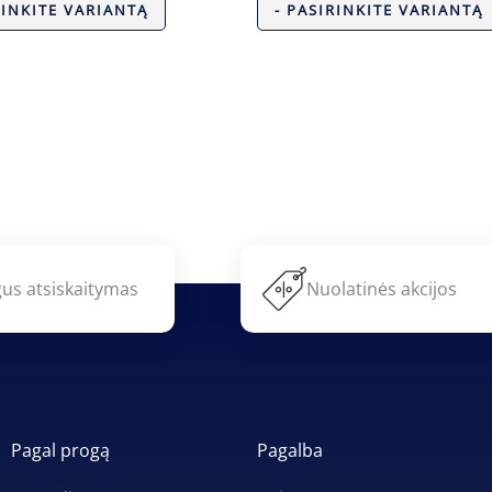
RINKITE VARIANTĄ
- PASIRINKITE VARIANTĄ
us atsiskaitymas
Nuolatinės akcijos
Pagal progą
Pagalba