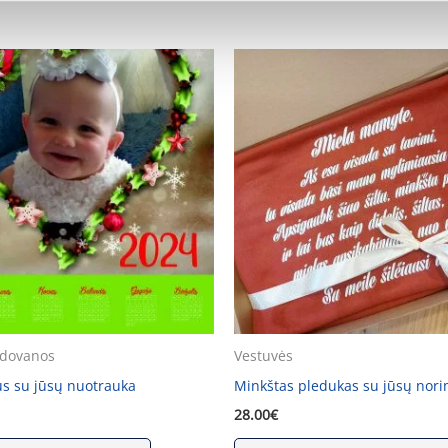
 dovanos
Vestuvės
us su jūsų nuotrauka
Minkštas pledukas su jūsų nor
28.00
€