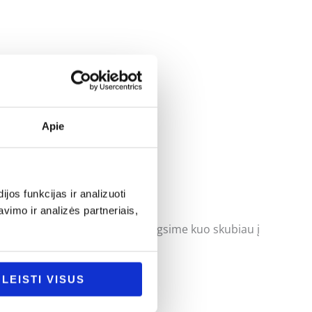
Apie
os funkcijas ir analizuoti
imo ir analizės partneriais,
uoti klausimus ir mes pasistengsime kuo skubiau į
LEISTI VISUS