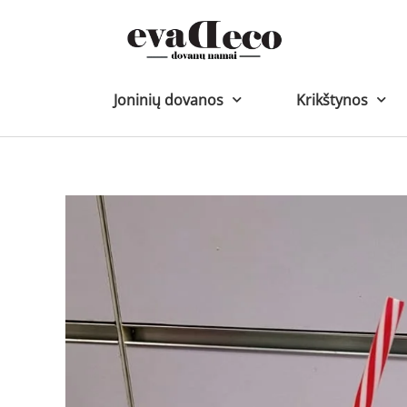
Pereiti
prie
turinio
Joninių dovanos
Krikštynos