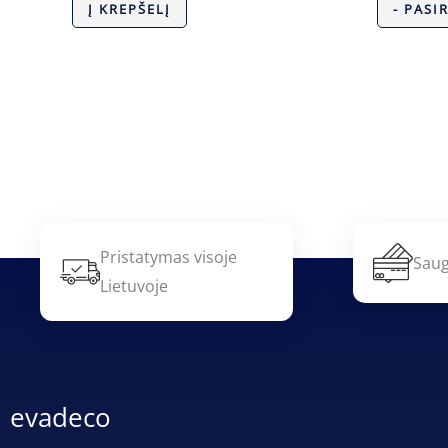
Į KREPŠELĮ
- PASI
Pristatymas visoje
Saug
Lietuvoje
evadeco