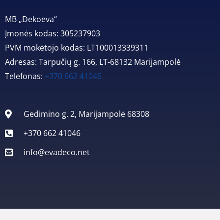
MB „Dekoeva“
Įmonės kodas: 305237903
PVM mokėtojo kodas: LT100013339311
Adresas: Tarpučių g. 166, LT-68132 Marijampolė
Telefonas:
+370 662 41046
Gedimino g. 2, Marijampolė 68308
+370 662 41046
info@evadeco.net