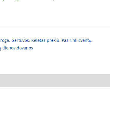
proga
,
Gertuvės
,
Keletas prekiu
,
Pasirink šventę
,
ų dienos dovanos