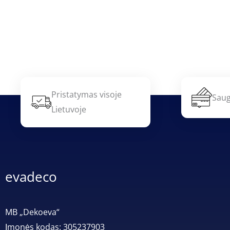
Pristatymas visoje
Saug
Lietuvoje
evadeco
MB „Dekoeva“
Įmonės kodas: 305237903