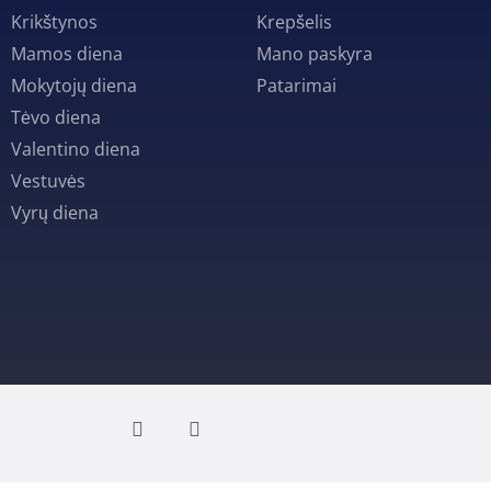
Krikštynos
Krepšelis
Mamos diena
Mano paskyra
Mokytojų diena
Patarimai
Tėvo diena
Valentino diena
Vestuvės
Vyrų diena
F
I
a
n
c
s
e
t