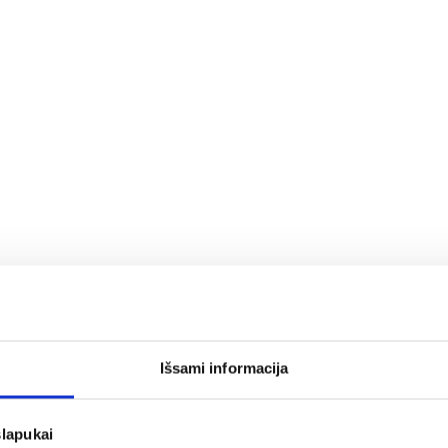
ės sistemas;
Išsami informacija
a rašykite: info@evadeco.net
slapukai