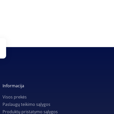
Informacija
Visos prekės
Paslaugų teikimo sąlygos
Produktų pristatymo sąlygos