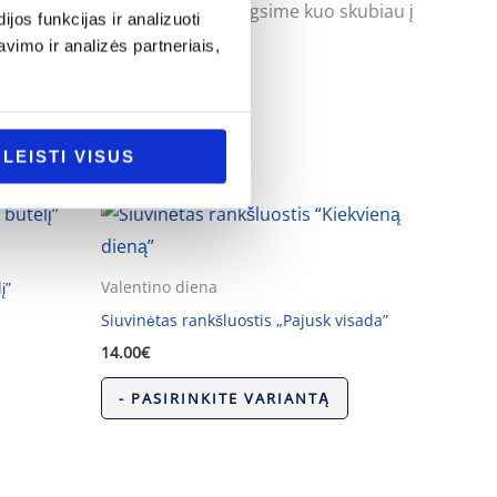
uoti klausimus ir mes pasistengsime kuo skubiau į
os funkcijas ir analizuoti
imo ir analizės partneriais,
LEISTI VISUS
Valentino diena
į”
Siuvinėtas rankšluostis „Pajusk visada”
14.00
€
- PASIRINKITE VARIANTĄ