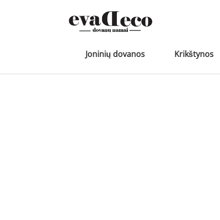
Pereiti
prie
turinio
Joninių dovanos
Krikštynos