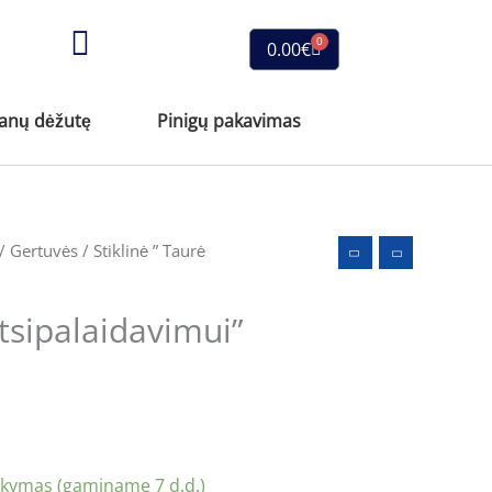
0
Cart
0.00
€
vanų dėžutę
Pinigų pakavimas
/
Gertuvės
/ Stiklinė ” Taurė
atsipalaidavimui”
akymas (gaminame 7 d.d.)