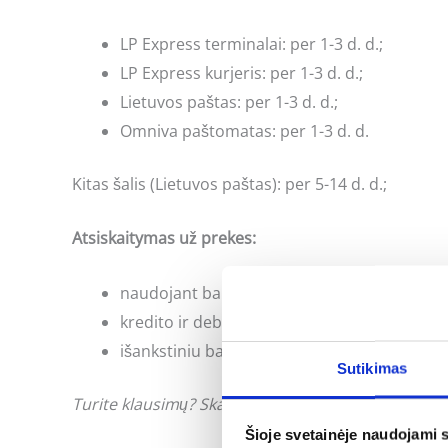
LP Express terminalai: per 1-3 d. d.;
LP Express kurjeris: per 1-3 d. d.;
Lietuvos paštas: per 1-3 d. d.;
Omniva paštomatas: per 1-3 d. d.
Kitas šalis (Lietuvos paštas): per 5-14 d. d.;
Atsiskaitymas už prekes:
naudojant banko internetinės bankininkyst
kredito ir debeto kortele;
išankstiniu bankiniu pavedimu;
Sutikimas
Turite klausimų? Skambinkite: +370 662 41046 arb
Šioje svetainėje naudojami 