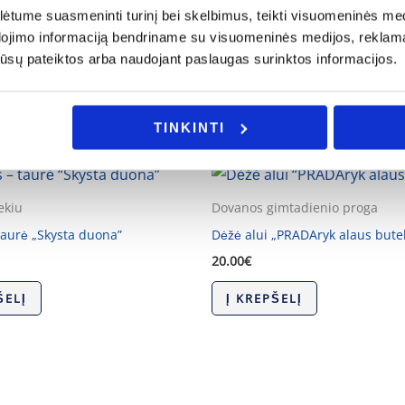
ijos ar Jus domina individualus užsakymas, galite mums užd
tume suasmeninti turinį bei skelbimus, teikti visuomeninės medij
dojimo informaciją bendriname su visuomeninės medijos, reklamav
os jūsų pateiktos arba naudojant paslaugas surinktos informacijos.
TINKINTI
ekiu
Dovanos gimtadienio proga
taurė „Skysta duona”
Dėžė alui „PRADAryk alaus butel
20.00
€
ŠELĮ
Į KREPŠELĮ