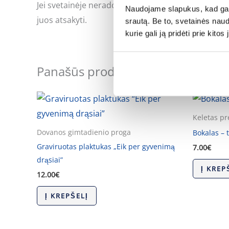
Jei svetainėje neradote Jus dominančios informac
Naudojame slapukus, kad galė
juos atsakyti.
srautą. Be to, svetainės nau
kurie gali ją pridėti prie kit
Panašūs produktai
Keletas pr
Dovanos gimtadienio proga
Bokalas – 
Graviruotas plaktukas „Eik per gyvenimą
7.00
€
drąsiai”
Į KREP
12.00
€
Į KREPŠELĮ