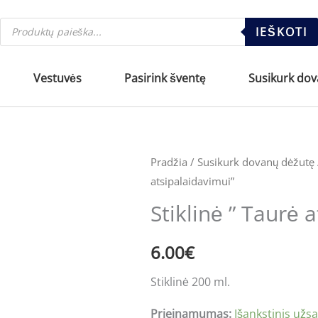
Products
IEŠKOTI
search
Vestuvės
Pasirink šventę
Susikurk do
produkto
Pradžia
/
Susikurk dovanų dėžutę
atsipalaidavimui”
kiekis:
Stiklinė
Stiklinė ” Taurė 
''
Taurė
6.00
€
atsipalaidavimui"
Stiklinė 200 ml.
Prieinamumas:
Išankstinis užs