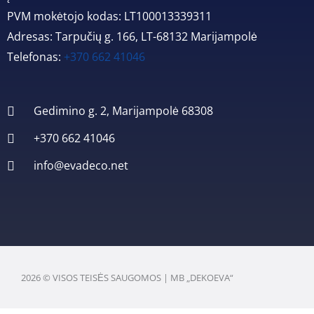
PVM mokėtojo kodas: LT100013339311
Adresas: Tarpučių g. 166, LT-68132 Marijampolė
Telefonas:
+370 662 41046
Gedimino g. 2, Marijampolė 68308
+370 662 41046
info@evadeco.net
2026 © VISOS TEISĖS SAUGOMOS | MB „DEKOEVA“