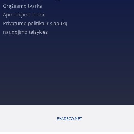
Grąžinimo tvarka
Apmokėjimo būdai
Privatumo politika ir slapukų
naudojimo taisyklės
EVADECO.NET