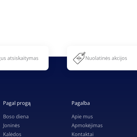
us atsiskaitymas
Nuolatinės akcijos
Pagal progą
Pagalba
Boso diena
Apie mus
Joninės
Apmokėjimas
Kalėdos
Kontaktai