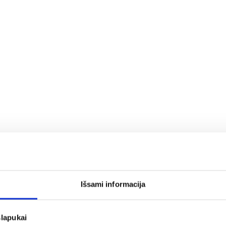
Išsami informacija
slapukai