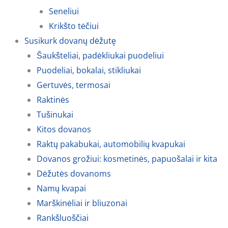
Seneliui
Krikšto tėčiui
Susikurk dovanų dėžutę
Šaukšteliai, padėkliukai puodeliui
Puodeliai, bokalai, stikliukai
Gertuvės, termosai
Raktinės
Tušinukai
Kitos dovanos
Raktų pakabukai, automobilių kvapukai
Dovanos grožiui: kosmetinės, papuošalai ir kita
Dėžutės dovanoms
Namų kvapai
Marškinėliai ir bliuzonai
Rankšluoščiai