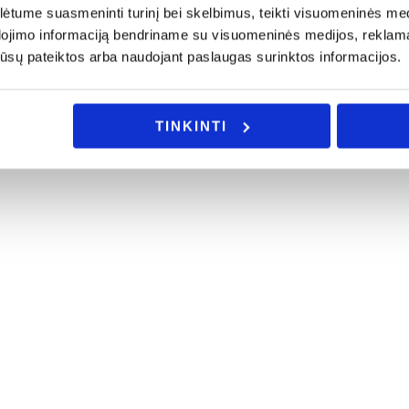
tume suasmeninti turinį bei skelbimus, teikti visuomeninės medij
dojimo informaciją bendriname su visuomeninės medijos, reklamav
os jūsų pateiktos arba naudojant paslaugas surinktos informacijos.
TINKINTI