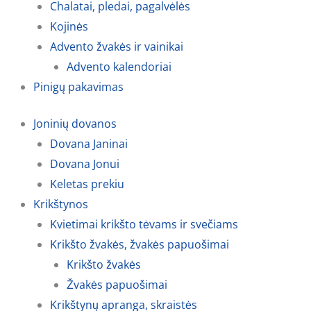
Chalatai, pledai, pagalvėlės
Kojinės
Advento žvakės ir vainikai
Advento kalendoriai
Pinigų pakavimas
Joninių dovanos
Dovana Janinai
Dovana Jonui
Keletas prekiu
Krikštynos
Kvietimai krikšto tėvams ir svečiams
Krikšto žvakės, žvakės papuošimai
Krikšto žvakės
Žvakės papuošimai
Krikštynų apranga, skraistės