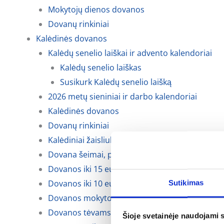
Mokytojų dienos dovanos
Dovanų rinkiniai
Kalėdinės dovanos
Kalėdų senelio laiškai ir advento kalendoriai
Kalėdų senelio laiškas
Susikurk Kalėdų senelio laišką
2026 metų sieniniai ir darbo kalendoriai
Kalėdinės dovanos
Dovanų rinkiniai
Kalėdiniai žaisliukai
Dovana šeimai, porai
Dovanos iki 15 eurų
Dovanos iki 10 eurų
Sutikimas
Dovanos mokytojoms, auklėtojoms
Dovanos tėvams, krikšto tėvams ir seneliams
Šioje svetainėje naudojami 