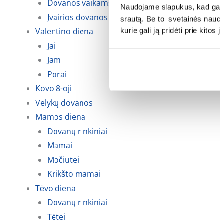
Dovanos vaikams
Naudojame slapukus, kad galė
Įvairios dovanos kalėdoms
srautą. Be to, svetainės nau
Valentino diena
kurie gali ją pridėti prie kit
Jai
Jam
Porai
Kovo 8-oji
Velykų dovanos
Mamos diena
Dovanų rinkiniai
Mamai
Močiutei
Krikšto mamai
Tėvo diena
Dovanų rinkiniai
Tėtei