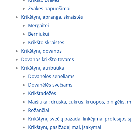
Krikšto žvakės
Žvakės papuošimai
Krikštynų apranga, skraistės
Mergaitei
Berniukui
Krikšto skraistės
Krikštynų dovanos
Dovanos krikšto tėvams
Krikštynų atributika
Dovanėlės seneliams
Dovanėlės svečiams
Krikštadėžės
Maišiukai: druska, cukrus, kruopos, pinigėlis, m
Rožančiai
Krikštynų svečių pažadai linkėjimai profesijos 
Krikštynų pasižadėjimai, įsakymai