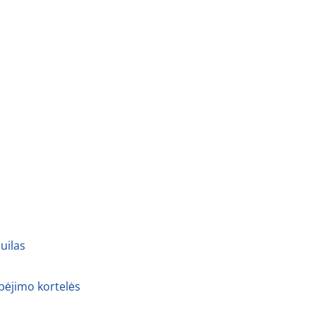
uilas
spėjimo kortelės