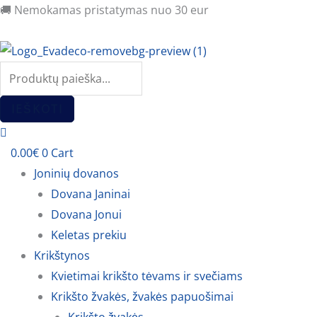
Pereiti
Products
Products
🚚 Nemokamas pristatymas nuo 30 eur
prie
search
search
turinio
IEŠKOTI
0.00
€
0
Cart
Joninių dovanos
Dovana Janinai
Dovana Jonui
Keletas prekiu
Krikštynos
Kvietimai krikšto tėvams ir svečiams
Krikšto žvakės, žvakės papuošimai