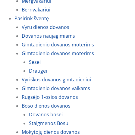
Mergvakariui
Bernvakariui
Pasirink šventę
Vyrų dienos dovanos
Dovanos naujagimiams
Gimtadienio dovanos moterims
Gimtadienio dovanos moterims
Sesei
Draugei
Vyriškos dovanos gimtadieniui
Gimtadienio dovanos vaikams
Rugsėjo 1-osios dovanos
Boso dienos dovanos
Dovanos bosei
Staigmenos Bosui
Mokytojų dienos dovanos