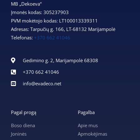
MB „Dekoeva“
Įmonės kodas: 305237903
PVM mokėtojo kodas: LT100013339311
Adresas: Tarpučių g. 166, LT-68132 Marijampolė
Telefonas:
+370 662 41046
Gedimino g. 2, Marijampolė 68308
+370 662 41046
info@evadeco.net
Pagal progą
Pagalba
Boso diena
Apie mus
Joninės
Apmokėjimas