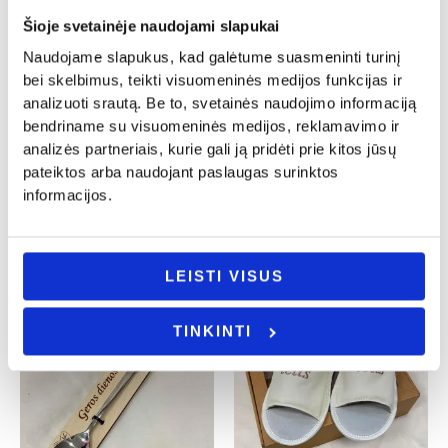
Šioje svetainėje naudojami slapukai
Naudojame slapukus, kad galėtume suasmeninti turinį
bei skelbimus, teikti visuomeninės medijos funkcijas ir
Krikštynos
Krikštynos
analizuoti srautą. Be to, svetainės naudojimo informaciją
Siuvinėtas rankšluostis „Krikšto
Kostiumėlis berniukui „Kristupas”
bendriname su visuomeninės medijos, reklamavimo ir
tėveliui”
22.00
€
analizės partneriais, kurie gali ją pridėti prie kitos jūsų
14.00
€
pateiktos arba naudojant paslaugas surinktos
- PASIRINKITE
informacijos.
- PASIRINKITE
VARIANTĄ
VARIANTĄ
LEISTI VISUS
TINKINTI