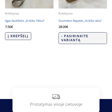
Krikštynos
Krikštynos
Ilgas šaukštelis „Krikšto Tėčiui”
Siuvinėtos šlepetės „Krikšto tėtis”
7.50
€
28.00
€
Į KREPŠELĮ
- PASIRINKITE
VARIANTĄ
Pristatymas visoje Lietuvoje