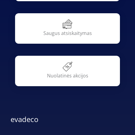
Saugus atsiskaitymas
Nuolatinės akcijos
evadeco