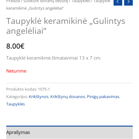
Pradžia
/
Susikurk dovanų dėžutę
/
Taupyklės
/ Taupyklė
keramikinė „Gulintys angelėliai”
Taupyklė keramikinė „Gulintys
angelėliai”
8.00
€
Taupyklė keramikinė.Išmatavimai 13 x 7 cm.
Neturime
Produkto kodas:
1075-1
Kategorijos:
Krikštynos
,
Krikštynų dovanos
,
Pinigų pakavimas
,
Taupyklės
Aprašymas