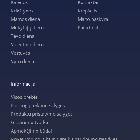
Kalėdos
Kontaktai
Krikštynos
Krepšelis
Mamos diena
Mano paskyra
Mokytojų diena
Patarimai
Tėvo diena
Valentino diena
Vestuvės
Vyrų diena
Informacija
Visos prekės
Paslaugų teikimo sąlygos
Produktų pristatymo sąlygos
Grąžinimo tvarka
Apmokėjimo būdai
Privatumo politika ir slapukų naudojimo taisyklės