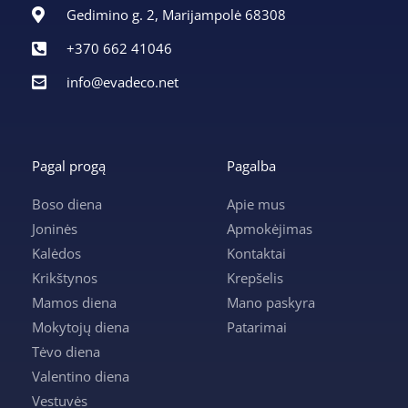
Gedimino g. 2, Marijampolė 68308
+370 662 41046
info@evadeco.net
Pagal progą
Pagalba
Boso diena
Apie mus
Joninės
Apmokėjimas
Kalėdos
Kontaktai
Krikštynos
Krepšelis
Mamos diena
Mano paskyra
Mokytojų diena
Patarimai
Tėvo diena
Valentino diena
Vestuvės