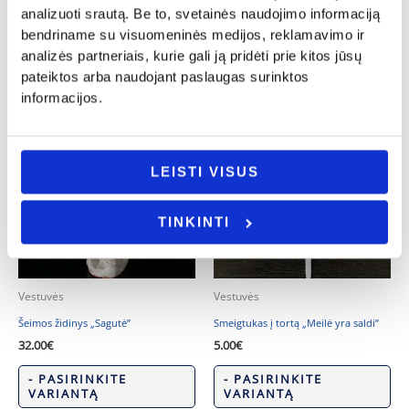
analizuoti srautą. Be to, svetainės naudojimo informaciją
- PASIRINKITE
Į KREPŠELĮ
VARIANTĄ
bendriname su visuomeninės medijos, reklamavimo ir
analizės partneriais, kurie gali ją pridėti prie kitos jūsų
pateiktos arba naudojant paslaugas surinktos
informacijos.
LEISTI VISUS
TINKINTI
Vestuvės
Vestuvės
Šeimos židinys „Sagutė”
Smeigtukas į tortą „Meilė yra saldi”
32.00
€
5.00
€
- PASIRINKITE
- PASIRINKITE
VARIANTĄ
VARIANTĄ