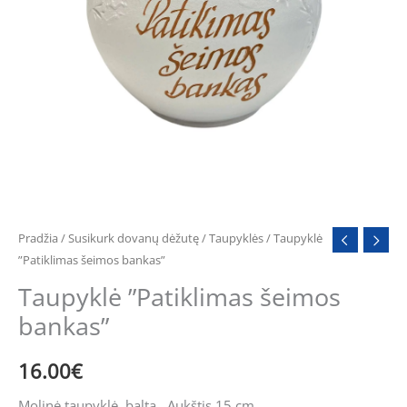
Pradžia
/
Susikurk dovanų dėžutę
/
Taupyklės
/ Taupyklė
”Patiklimas šeimos bankas”
Taupyklė ”Patiklimas šeimos
bankas”
16.00
€
Molinė taupyklė, balta . Aukštis 15 cm.