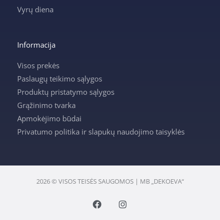
Vyrų diena
Informacija
Visos prekės
Paslaugų teikimo sąlygos
Produktų pristatymo sąlygos
Grąžinimo tvarka
Apmokėjimo būdai
Privatumo politika ir slapukų naudojimo taisyklės
2026 © VISOS TEISĖS SAUGOMOS | MB „DEKOEVA“
F
I
a
n