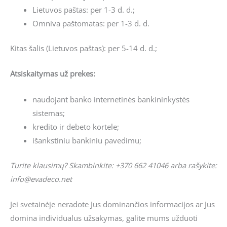
Lietuvos paštas: per 1-3 d. d.;
Omniva paštomatas: per 1-3 d. d.
Kitas šalis (Lietuvos paštas): per 5-14 d. d.;
Atsiskaitymas už prekes:
naudojant banko internetinės bankininkystės
sistemas;
kredito ir debeto kortele;
išankstiniu bankiniu pavedimu;
Turite klausimų? Skambinkite: +370 662 41046 arba rašykite:
info@evadeco.net
Jei svetainėje neradote Jus dominančios informacijos ar Jus
domina individualus užsakymas, galite mums užduoti