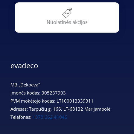
Nuolatinės akcijos
evadeco
MB „Dekoeva“
Įmonės kodas: 305237903
PVM mokėtojo kodas: LT100013339311
Adresas: Tarpučių g. 166, LT-68132 Marijampolė
Telefonas:
+370 662 41046