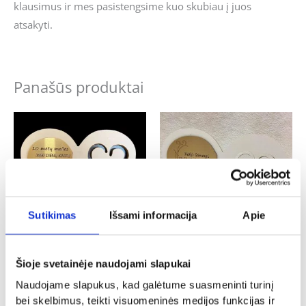
klausimus ir mes pasistengsime kuo skubiau į juos
atsakyti.
Panašūs produktai
Sutikimas
Išsami informacija
Apie
Vestuvės
Vestuvės
Šioje svetainėje naudojami slapukai
Pastatoma širdis „10 metų meilės”
Pastatoma širdis „Būkite laimingi”
Naudojame slapukus, kad galėtume suasmeninti turinį
12.00
€
16.00
€
bei skelbimus, teikti visuomeninės medijos funkcijas ir