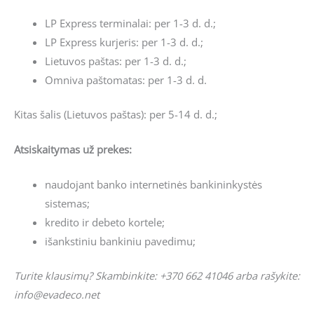
LP Express terminalai: per 1-3 d. d.;
LP Express kurjeris: per 1-3 d. d.;
Lietuvos paštas: per 1-3 d. d.;
Omniva paštomatas: per 1-3 d. d.
Kitas šalis (Lietuvos paštas): per 5-14 d. d.;
Atsiskaitymas už prekes:
naudojant banko internetinės bankininkystės
sistemas;
kredito ir debeto kortele;
išankstiniu bankiniu pavedimu;
Turite klausimų? Skambinkite: +370 662 41046 arba rašykite:
info@evadeco.net