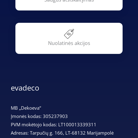
Nuolatinės akcijos
evadeco
MB „Dekoeva“
Įmonės kodas: 305237903
PVM mokėtojo kodas: LT100013339311
Adresas: Tarpučių g. 166, LT-68132 Marijampolė