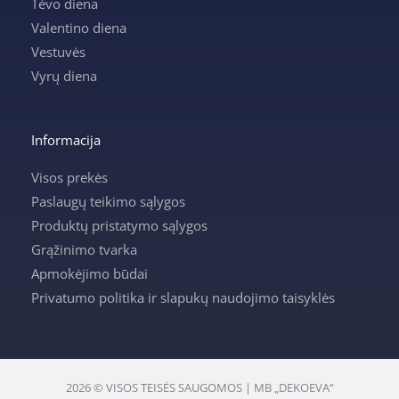
Tėvo diena
Valentino diena
Vestuvės
Vyrų diena
Informacija
Visos prekės
Paslaugų teikimo sąlygos
Produktų pristatymo sąlygos
Grąžinimo tvarka
Apmokėjimo būdai
Privatumo politika ir slapukų naudojimo taisyklės
2026 © VISOS TEISĖS SAUGOMOS | MB „DEKOEVA“