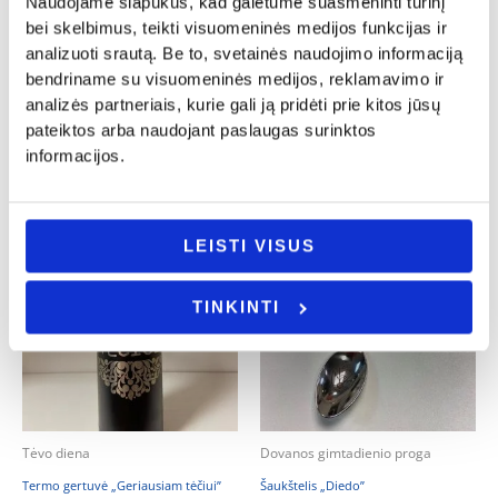
Naudojame slapukus, kad galėtume suasmeninti turinį
Vyno dėžė „Pirmoji pagalba krikšto
bei skelbimus, teikti visuomeninės medijos funkcijas ir
Knygos skirtukas „Geriausias senelis”
tėčiui”
analizuoti srautą. Be to, svetainės naudojimo informaciją
8.00
€
15.00
€
bendriname su visuomeninės medijos, reklamavimo ir
- PASIRINKITE
analizės partneriais, kurie gali ją pridėti prie kitos jūsų
- PASIRINKITE
VARIANTĄ
pateiktos arba naudojant paslaugas surinktos
VARIANTĄ
informacijos.
LEISTI VISUS
TINKINTI
Tėvo diena
Dovanos gimtadienio proga
Termo gertuvė „Geriausiam tėčiui”
Šaukštelis „Diedo”