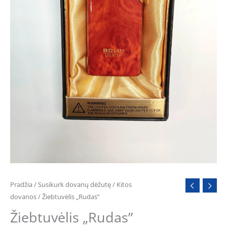
Pradžia
/
Susikurk dovanų dėžutę
/
Kitos
dovanos
/ Žiebtuvėlis „Rudas”
Žiebtuvėlis „Rudas”