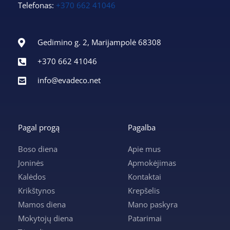
Telefonas:
+370 662 41046
Gedimino g. 2, Marijampolė 68308
+370 662 41046
info@evadeco.net
Pagal progą
Pagalba
Boso diena
Apie mus
Joninės
Apmokėjimas
Kalėdos
Kontaktai
Krikštynos
Krepšelis
Mamos diena
Mano paskyra
Mokytojų diena
Patarimai