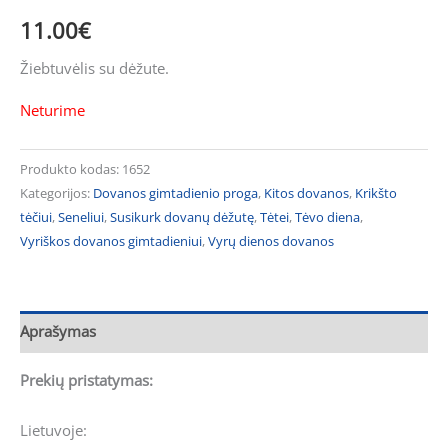
11.00
€
Žiebtuvėlis su dėžute.
Neturime
Produkto kodas:
1652
Kategorijos:
Dovanos gimtadienio proga
,
Kitos dovanos
,
Krikšto
tėčiui
,
Seneliui
,
Susikurk dovanų dėžutę
,
Tėtei
,
Tėvo diena
,
Vyriškos dovanos gimtadieniui
,
Vyrų dienos dovanos
Aprašymas
Prekių pristatymas:
Lietuvoje: