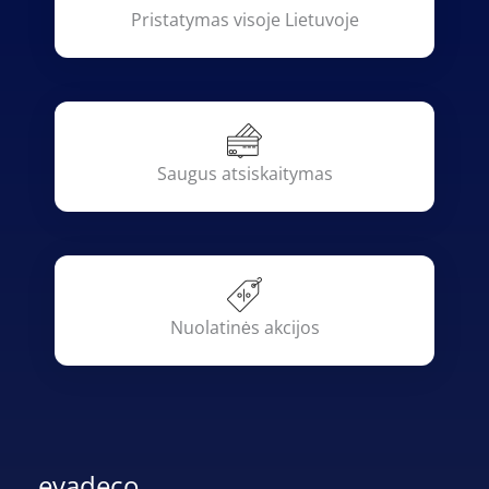
Pristatymas visoje Lietuvoje
Saugus atsiskaitymas
Nuolatinės akcijos
evadeco