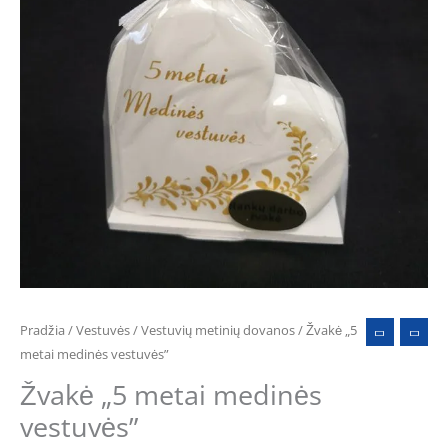
Pradžia
/
Vestuvės
/
Vestuvių metinių dovanos
/ Žvakė „5
metai medinės vestuvės”
Žvakė „5 metai medinės
vestuvės”