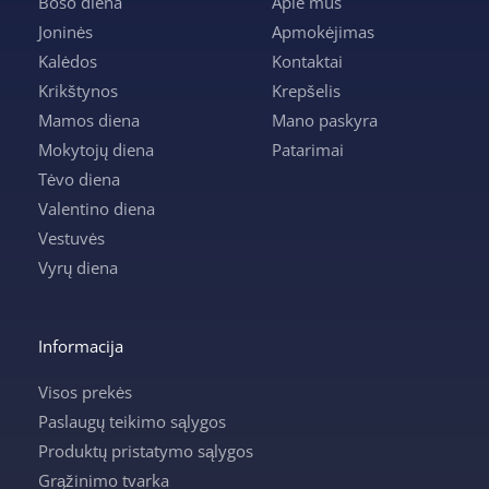
Boso diena
Apie mus
Joninės
Apmokėjimas
Kalėdos
Kontaktai
Krikštynos
Krepšelis
Mamos diena
Mano paskyra
Mokytojų diena
Patarimai
Tėvo diena
Valentino diena
Vestuvės
Vyrų diena
Informacija
Visos prekės
Paslaugų teikimo sąlygos
Produktų pristatymo sąlygos
Grąžinimo tvarka