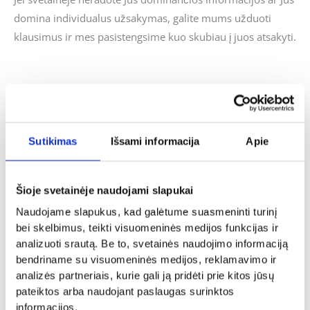
domina individualus užsakymas, galite mums užduoti
klausimus ir mes pasistengsime kuo skubiau į juos atsakyti.
Panašūs produktai
Sutikimas
Išsami informacija
Apie
Valentino diena
Tualetinis popierius „Aš ir tu, mes
kartu”
Šioje svetainėje naudojami slapukai
Vestuvės
5.00
€
Naudojame slapukus, kad galėtume suasmeninti turinį
Šampano taurės „10 metų jos vyras,
10 metų jo žmona”
bei skelbimus, teikti visuomeninės medijos funkcijas ir
Į KREPŠELĮ
18.00
€
analizuoti srautą. Be to, svetainės naudojimo informaciją
bendriname su visuomeninės medijos, reklamavimo ir
Į KREPŠELĮ
analizės partneriais, kurie gali ją pridėti prie kitos jūsų
pateiktos arba naudojant paslaugas surinktos
informacijos.