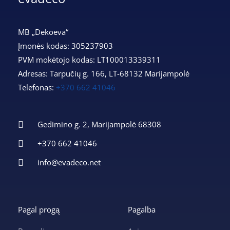
MB „Dekoeva“
Įmonės kodas: 305237903
PVM mokėtojo kodas: LT100013339311
Adresas: Tarpučių g. 166, LT-68132 Marijampolė
Telefonas:
+370 662 41046
Gedimino g. 2, Marijampolė 68308
+370 662 41046
info@evadeco.net
Pagal progą
Pagalba