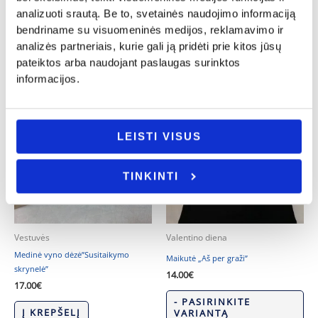
analizuoti srautą. Be to, svetainės naudojimo informaciją
Į KREPŠELĮ
- PASIRINKITE
bendriname su visuomeninės medijos, reklamavimo ir
VARIANTĄ
analizės partneriais, kurie gali ją pridėti prie kitos jūsų
pateiktos arba naudojant paslaugas surinktos
informacijos.
LEISTI VISUS
TINKINTI
Vestuvės
Valentino diena
Medinė vyno dėzė”Susitaikymo
Maikutė „Aš per graži”
skrynelė”
14.00
€
17.00
€
- PASIRINKITE
Į KREPŠELĮ
VARIANTĄ