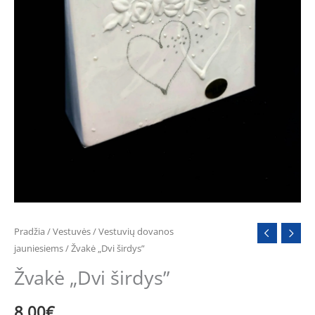
Pradžia
/
Vestuvės
/
Vestuvių dovanos
jauniesiems
/ Žvakė „Dvi širdys”
Žvakė „Dvi širdys”
8.00
€