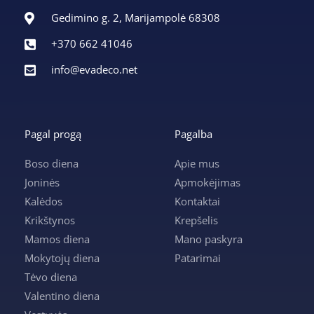
Gedimino g. 2, Marijampolė 68308
+370 662 41046
info@evadeco.net
Pagal progą
Pagalba
Boso diena
Apie mus
Joninės
Apmokėjimas
Kalėdos
Kontaktai
Krikštynos
Krepšelis
Mamos diena
Mano paskyra
Mokytojų diena
Patarimai
Tėvo diena
Valentino diena