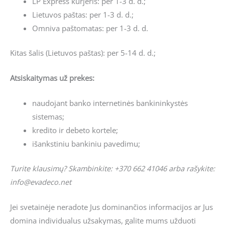
LP Express kurjeris: per 1-3 d. d.;
Lietuvos paštas: per 1-3 d. d.;
Omniva paštomatas: per 1-3 d. d.
Kitas šalis (Lietuvos paštas): per 5-14 d. d.;
Atsiskaitymas už prekes:
naudojant banko internetinės bankininkystės
sistemas;
kredito ir debeto kortele;
išankstiniu bankiniu pavedimu;
Turite klausimų? Skambinkite: +370 662 41046 arba rašykite:
info@evadeco.net
Jei svetainėje neradote Jus dominančios informacijos ar Jus
domina individualus užsakymas, galite mums užduoti