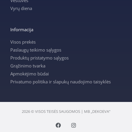
Vestuvės
Vyrų diena
Informacija
Visos prekės
Paslaugų teikimo sąlygos
Produktų pristatymo sąlygos
Grąžinimo tvarka
Apmokėjimo būdai
Privatumo politika ir slapukų naudojimo taisyklės
2026 © VISOS TEISĖS SAUGOMOS | MB „DEKOEVA“
F
I
a
n