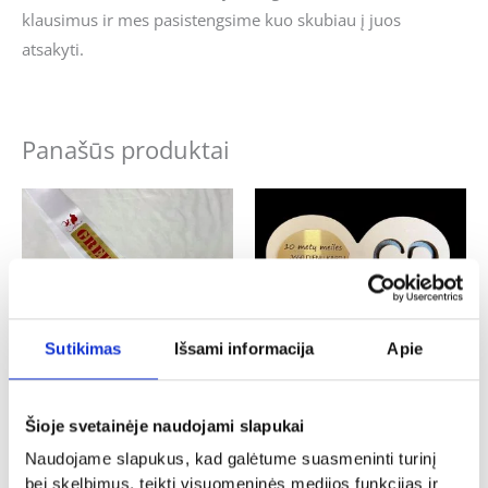
klausimus ir mes pasistengsime kuo skubiau į juos
atsakyti.
Panašūs produktai
Sutikimas
Išsami informacija
Apie
Vestuvės
Vestuvės
Šioje svetainėje naudojami slapukai
Mergvakario juosta „Greit išteku”
Pastatoma širdis „10 metų meilės”
Naudojame slapukus, kad galėtume suasmeninti turinį
8.00
€
12.00
€
bei skelbimus, teikti visuomeninės medijos funkcijas ir