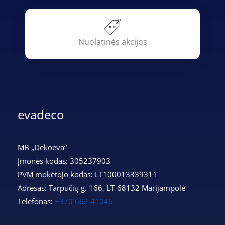
Nuolatinės akcijos
evadeco
MB „Dekoeva“
Įmonės kodas: 305237903
PVM mokėtojo kodas: LT100013339311
Adresas: Tarpučių g. 166, LT-68132 Marijampolė
Telefonas:
+370 662 41046