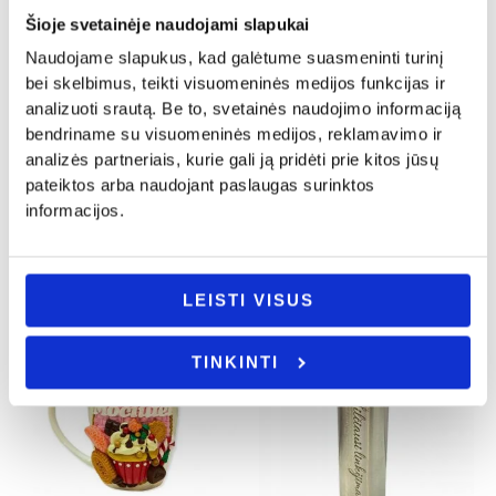
Šioje svetainėje naudojami slapukai
Naudojame slapukus, kad galėtume suasmeninti turinį
bei skelbimus, teikti visuomeninės medijos funkcijas ir
Kalėdinės dovanos
Kalėdinės dovanos
analizuoti srautą. Be to, svetainės naudojimo informaciją
bendriname su visuomeninės medijos, reklamavimo ir
Grybukas gliaudyti riešutams „Tikėk
Pakabinamas kalendorius „Namų
stebuklu”
taisyklės”
analizės partneriais, kurie gali ją pridėti prie kitos jūsų
5.00
€
15.00
€
pateiktos arba naudojant paslaugas surinktos
informacijos.
Į KREPŠELĮ
Į KREPŠELĮ
LEISTI VISUS
TINKINTI