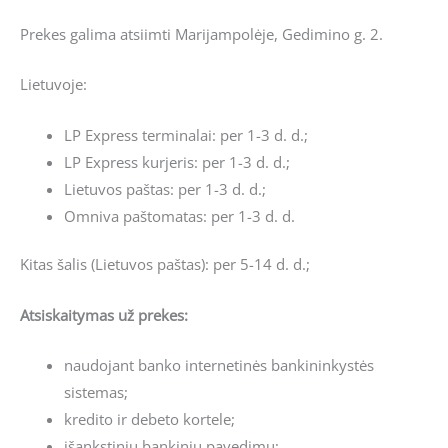
Prekes galima atsiimti Marijampolėje, Gedimino g. 2.
Lietuvoje:
LP Express terminalai: per 1-3 d. d.;
LP Express kurjeris: per 1-3 d. d.;
Lietuvos paštas: per 1-3 d. d.;
Omniva paštomatas: per 1-3 d. d.
Kitas šalis (Lietuvos paštas): per 5-14 d. d.;
Atsiskaitymas už prekes:
naudojant banko internetinės bankininkystės
sistemas;
kredito ir debeto kortele;
išankstiniu bankiniu pavedimu;