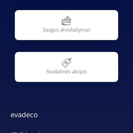
Saugus atsiskaitymas
Nuolatinės akcijos
evadeco