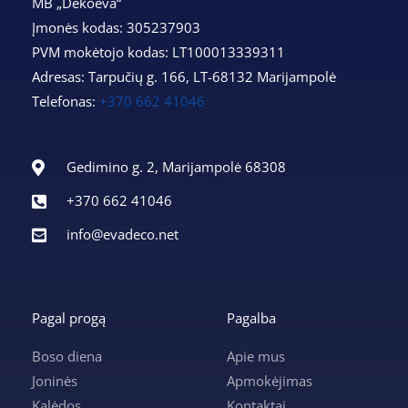
MB „Dekoeva“
Įmonės kodas: 305237903
PVM mokėtojo kodas: LT100013339311
Adresas: Tarpučių g. 166, LT-68132 Marijampolė
Telefonas:
+370 662 41046
Gedimino g. 2, Marijampolė 68308
+370 662 41046
info@evadeco.net
Pagal progą
Pagalba
Boso diena
Apie mus
Joninės
Apmokėjimas
Kalėdos
Kontaktai