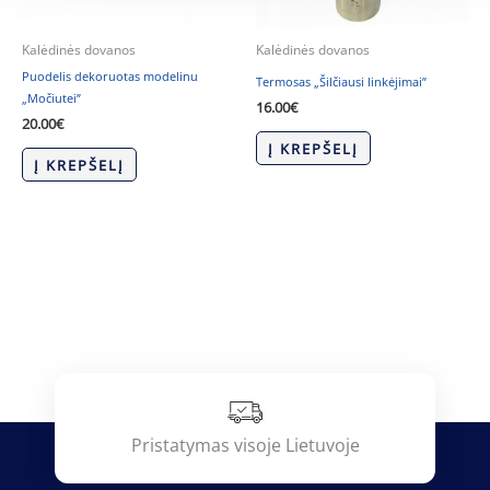
Kalėdinės dovanos
Kalėdinės dovanos
Puodelis dekoruotas modelinu
Termosas „Šilčiausi linkėjimai”
„Močiutei”
16.00
€
20.00
€
Į KREPŠELĮ
Į KREPŠELĮ
Pristatymas visoje Lietuvoje