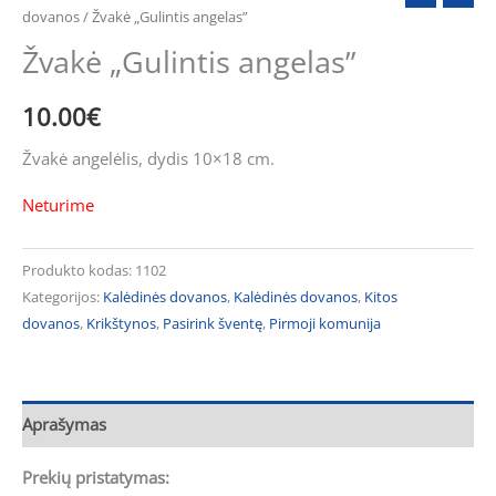
dovanos
/ Žvakė „Gulintis angelas”
Žvakė „Gulintis angelas”
10.00
€
Žvakė angelėlis, dydis 10×18 cm.
Neturime
Produkto kodas:
1102
Kategorijos:
Kalėdinės dovanos
,
Kalėdinės dovanos
,
Kitos
dovanos
,
Krikštynos
,
Pasirink šventę
,
Pirmoji komunija
Aprašymas
Prekių pristatymas: