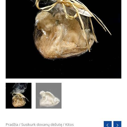
Pradžia
/
Susikurk dovanų dėžutę
/
Kitos