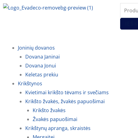
Pereiti
Produc
prie
search
turinio
IEŠK
Joninių dovanos
Dovana Janinai
Dovana Jonui
Keletas prekiu
Krikštynos
Kvietimai krikšto tėvams ir svečiams
Krikšto žvakės, žvakės papuošimai
Krikšto žvakės
Žvakės papuošimai
Krikštynų apranga, skraistės
Mergaitei