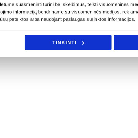
tume suasmeninti turinį bei skelbimus, teikti visuomeninės medij
dojimo informaciją bendriname su visuomeninės medijos, reklamav
os jūsų pateiktos arba naudojant paslaugas surinktos informacijos.
TINKINTI