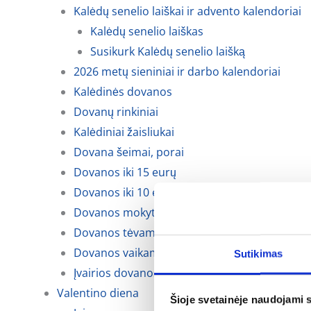
Kalėdų senelio laiškai ir advento kalendoriai
Kalėdų senelio laiškas
Susikurk Kalėdų senelio laišką
2026 metų sieniniai ir darbo kalendoriai
Kalėdinės dovanos
Dovanų rinkiniai
Kalėdiniai žaisliukai
Dovana šeimai, porai
Dovanos iki 15 eurų
Dovanos iki 10 eurų
Dovanos mokytojoms, auklėtojoms
Dovanos tėvams, krikšto tėvams ir seneliams
Dovanos vaikams
Sutikimas
Įvairios dovanos kalėdoms
Valentino diena
Šioje svetainėje naudojami 