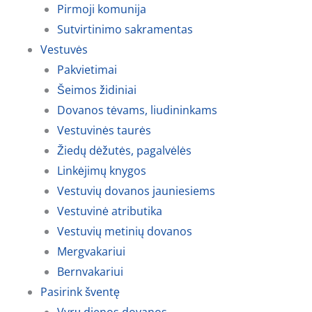
Pirmoji komunija
Sutvirtinimo sakramentas
Vestuvės
Pakvietimai
Šeimos židiniai
Dovanos tėvams, liudininkams
Vestuvinės taurės
Žiedų dėžutės, pagalvėlės
Linkėjimų knygos
Vestuvių dovanos jauniesiems
Vestuvinė atributika
Vestuvių metinių dovanos
Mergvakariui
Bernvakariui
Pasirink šventę