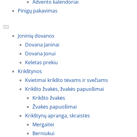
Advento kalendoriai
Pinigų pakavimas
Joninių dovanos
Dovana Janinai
Dovana Jonui
Keletas prekiu
Krikštynos
Kvietimai krikšto tėvams ir svečiams
Krikšto žvakės, žvakės papuošimai
Krikšto žvakės
Žvakės papuošimai
Krikštynų apranga, skraistės
Mergaitei
Berniukui