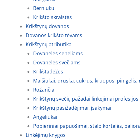
Berniukui
Krikšto skraistės
Krikštynų dovanos
Dovanos krikšto tėvams
Krikštynų atributika
Dovanėlės seneliams
Dovanėlės svečiams
Krikštadėžės
Maišiukai: druska, cukrus, kruopos, pinigėlis,
Rožančiai
Krikštynų svečių pažadai linkėjimai profesijos
Krikštynų pasižadėjimai, įsakymai
Angeliukai
Popieriniai papuošimai, stalo kortelės, balion
Linkėjimų knygos