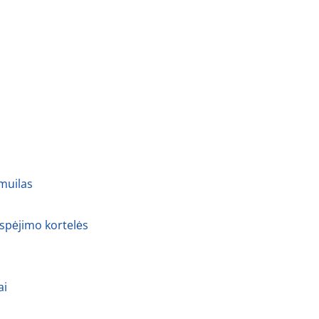
 muilas
 spėjimo kortelės
ai