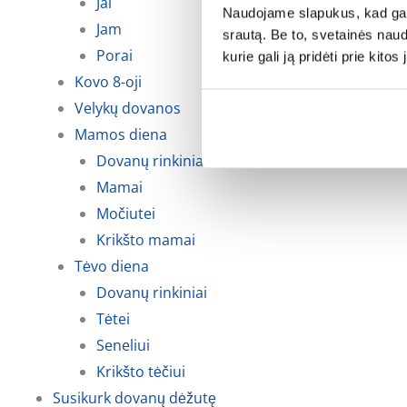
Jai
Naudojame slapukus, kad galė
Jam
srautą. Be to, svetainės nau
Porai
kurie gali ją pridėti prie kit
Kovo 8-oji
Velykų dovanos
Mamos diena
Dovanų rinkiniai
Mamai
Močiutei
Krikšto mamai
Tėvo diena
Dovanų rinkiniai
Tėtei
Seneliui
Krikšto tėčiui
Susikurk dovanų dėžutę