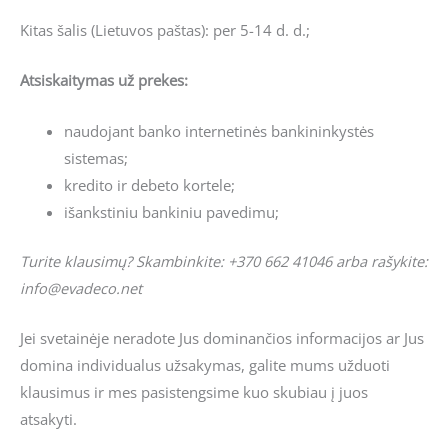
Kitas šalis (Lietuvos paštas): per 5-14 d. d.;
Atsiskaitymas už prekes:
naudojant banko internetinės bankininkystės
sistemas;
kredito ir debeto kortele;
išankstiniu bankiniu pavedimu;
Turite klausimų? Skambinkite: +370 662 41046 arba rašykite:
info@evadeco.net
Jei svetainėje neradote Jus dominančios informacijos ar Jus
domina individualus užsakymas, galite mums užduoti
klausimus ir mes pasistengsime kuo skubiau į juos
atsakyti.