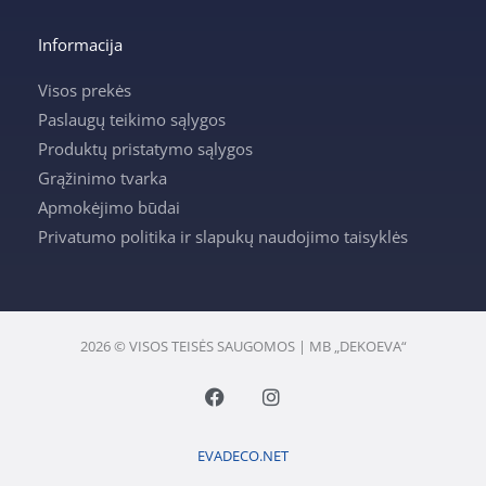
Informacija
Visos prekės
Paslaugų teikimo sąlygos
Produktų pristatymo sąlygos
Grąžinimo tvarka
Apmokėjimo būdai
Privatumo politika ir slapukų naudojimo taisyklės
2026 © VISOS TEISĖS SAUGOMOS | MB „DEKOEVA“
F
I
a
n
c
s
e
t
EVADECO.NET
b
a