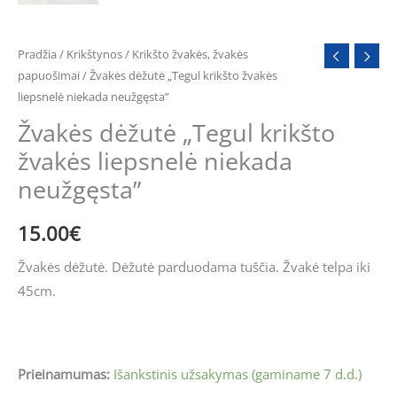
niekada
neužgęsta"
Pradžia
/
Krikštynos
/
Krikšto žvakės, žvakės
papuošimai
/ Žvakės dėžutė „Tegul krikšto žvakės
liepsnelė niekada neužgęsta”
Žvakės dėžutė „Tegul krikšto
žvakės liepsnelė niekada
neužgęsta”
15.00
€
Žvakės dėžutė. Dėžutė parduodama tuščia. Žvakė telpa iki
45cm.
Prieinamumas:
Išankstinis užsakymas (gaminame 7 d.d.)