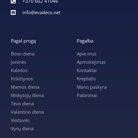
+370 662 41046
info@evadeco.net
Pagal progą
Pagalba
Boso diena
Apie mus
Joninės
Apmokėjimas
Kalėdos
Kontaktai
Krikštynos
Krepšelis
Mamos diena
Mano paskyra
Mokytojų diena
Patarimai
Tėvo diena
Valentino diena
Vestuvės
Vyrų diena