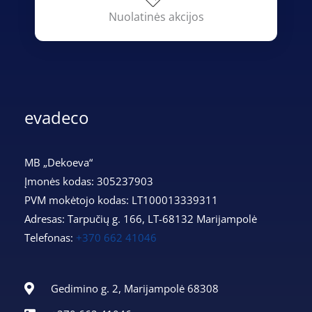
Nuolatinės akcijos
evadeco
MB „Dekoeva“
Įmonės kodas: 305237903
PVM mokėtojo kodas: LT100013339311
Adresas: Tarpučių g. 166, LT-68132 Marijampolė
Telefonas:
+370 662 41046
Gedimino g. 2, Marijampolė 68308