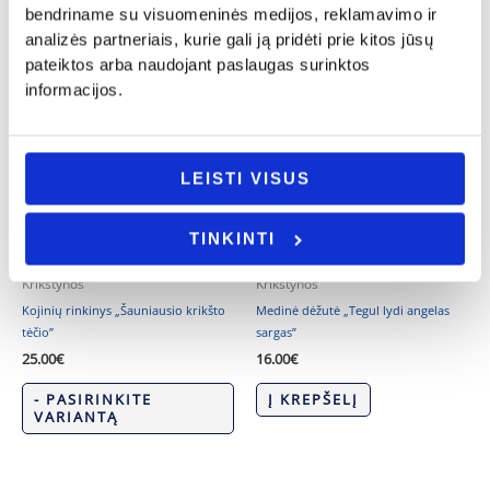
bendriname su visuomeninės medijos, reklamavimo ir
analizės partneriais, kurie gali ją pridėti prie kitos jūsų
pateiktos arba naudojant paslaugas surinktos
informacijos.
LEISTI VISUS
TINKINTI
Krikštynos
Krikštynos
Kojinių rinkinys „Šauniausio krikšto
Medinė dėžutė „Tegul lydi angelas
tėčio”
sargas”
25.00
€
16.00
€
- PASIRINKITE
Į KREPŠELĮ
VARIANTĄ