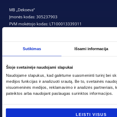
MB „Dekoeva“
Įmonės kodas: 305237903
PVM mokėtojo kodas: LT100013339311
Adresas: Tarpučių g. 166, LT-68132 Marijampolė
Telefonas:
+370 662 41046
Sutikimas
Išsami informacija
Gedimino g. 2, Marijampolė 68308
+370 662 41046
Šioje svetainėje naudojami slapukai
Naudojame slapukus, kad galėtume suasmeninti turinį bei sk
info@evadeco.net
medijos funkcijas ir analizuoti srautą. Be to, svetainės naud
visuomeninės medijos, reklamavimo ir analizės partneriais, kuri
pateiktos arba naudojant paslaugas surinktos informacijos.
Pagal progą
Pagalba
Boso diena
Apie mus
LEISTI VISUS