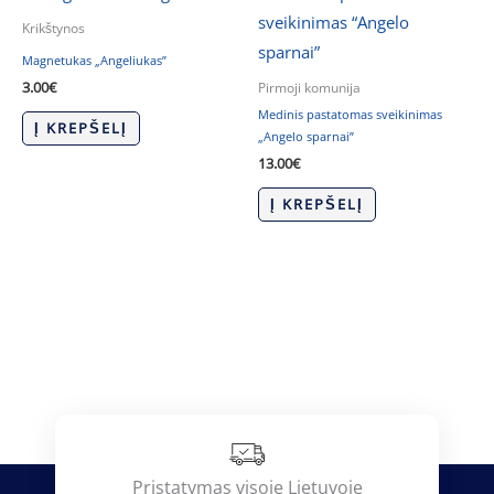
Krikštynos
Magnetukas „Angeliukas”
3.00
€
Pirmoji komunija
Medinis pastatomas sveikinimas
Į KREPŠELĮ
„Angelo sparnai”
13.00
€
Į KREPŠELĮ
Pristatymas visoje Lietuvoje