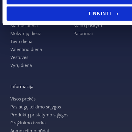
Joninės
Apmokėjimas
Kalėdos
Kontaktai
TINKINTI
Krikštynos
Krepšelis
Mamos diena
Mano paskyra
Mokytojų diena
Patarimai
Tėvo diena
Valentino diena
Vestuvės
Vyrų diena
Informacija
Visos prekės
Paslaugų teikimo sąlygos
Produktų pristatymo sąlygos
Grąžinimo tvarka
Apmokėjimo būdai