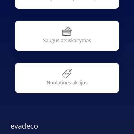
Saugus atsiskaitymas
Nuolatinės akcijos
evadeco