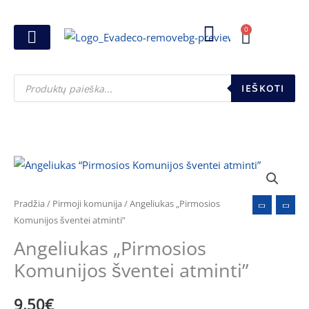
Pereiti
prie
0
Cart
turinio
Joninių dovanos
Pasirink šventę
Susikurk dovanų dėžutę
Pinigų pakavimas
Products
search
IEŠKOTI
Pradžia
/
Pirmoji komunija
/ Angeliukas „Pirmosios
Komunijos šventei atminti”
Angeliukas „Pirmosios
Komunijos šventei atminti”
9.50
€