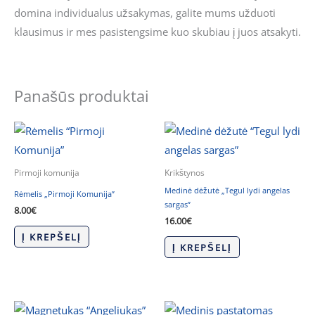
domina individualus užsakymas, galite mums užduoti
klausimus ir mes pasistengsime kuo skubiau į juos atsakyti.
Panašūs produktai
Pirmoji komunija
Krikštynos
Medinė dėžutė „Tegul lydi angelas
Rėmelis „Pirmoji Komunija”
sargas”
8.00
€
16.00
€
Į KREPŠELĮ
Į KREPŠELĮ