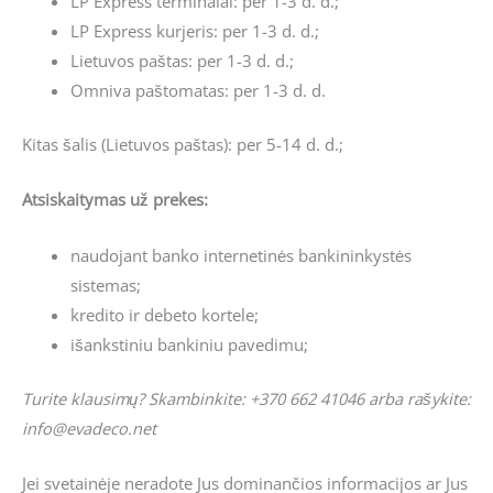
LP Express terminalai: per 1-3 d. d.;
LP Express kurjeris: per 1-3 d. d.;
Lietuvos paštas: per 1-3 d. d.;
Omniva paštomatas: per 1-3 d. d.
Kitas šalis (Lietuvos paštas): per 5-14 d. d.;
Atsiskaitymas už prekes:
naudojant banko internetinės bankininkystės
sistemas;
kredito ir debeto kortele;
išankstiniu bankiniu pavedimu;
Turite klausimų? Skambinkite: +370 662 41046 arba rašykite:
info@evadeco.net
Jei svetainėje neradote Jus dominančios informacijos ar Jus