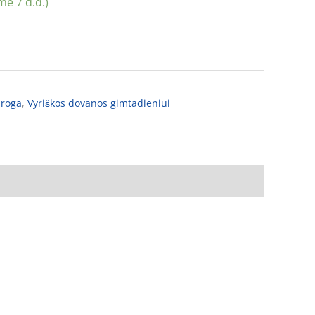
e 7 d.d.)
proga
,
Vyriškos dovanos gimtadieniui