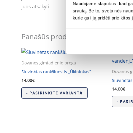
Naudojame slapukus, kad galė
juos atsakyti.
srautą. Be to, svetainės nau
kurie gali ją pridėti prie kit
Panašūs produktai
Dovanos gimtadienio proga
Dovanos g
Siuvinėtas rankšluostis „Ūkininkas”
14.00
€
Siuvinėtas
14.00
€
- PASIRINKITE VARIANTĄ
- PASI