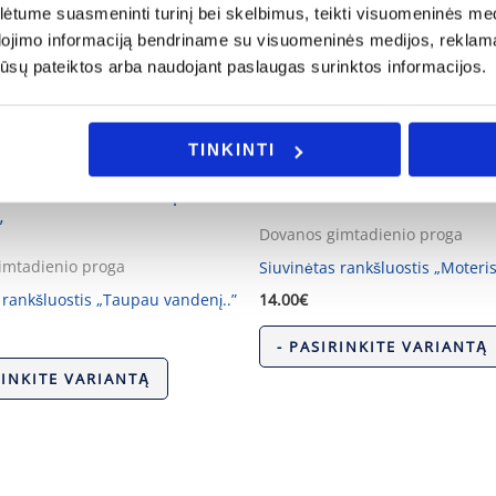
tume suasmeninti turinį bei skelbimus, teikti visuomeninės medij
dojimo informaciją bendriname su visuomeninės medijos, reklamav
os jūsų pateiktos arba naudojant paslaugas surinktos informacijos.
TINKINTI
Dovanos gimtadienio proga
imtadienio proga
Siuvinėtas rankšluostis „Moteris
 rankšluostis „Taupau vandenį..”
14.00
€
- PASIRINKITE VARIANTĄ
RINKITE VARIANTĄ