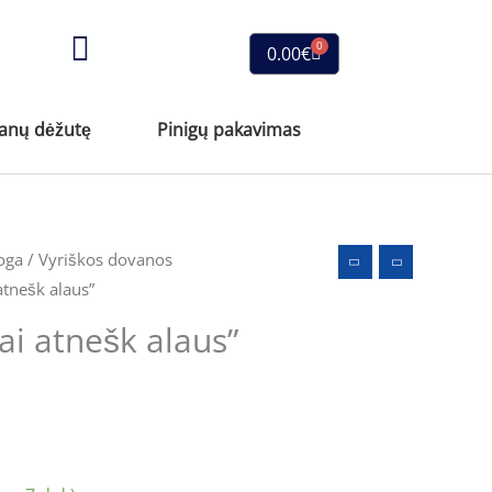
0
Cart
0.00
€
vanų dėžutę
Pinigų pakavimas
oga
/
Vyriškos dovanos
 atnešk alaus”
tai atnešk alaus”