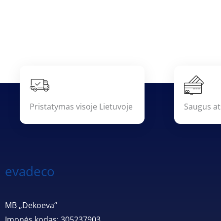
Pristatymas visoje Lietuvoje
Saugus at
evadeco
MB „Dekoeva“
Įmonės kodas: 305237903