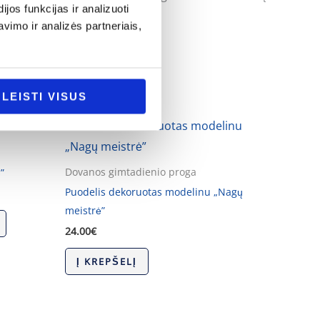
os funkcijas ir analizuoti
imo ir analizės partneriais,
LEISTI VISUS
Dovanos gimtadienio proga
”
Puodelis dekoruotas modelinu „Nagų
meistrė”
24.00
€
Į KREPŠELĮ