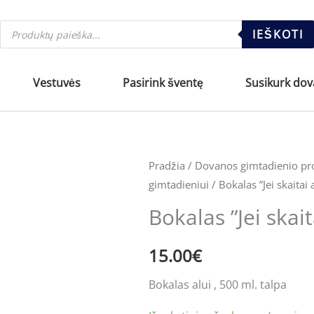
Products
IEŠKOTI
search
Vestuvės
Pasirink šventę
Susikurk do
produkto
Pradžia
/
Dovanos gimtadienio pr
gimtadieniui
/ Bokalas ”Jei skaitai
kiekis:
Bokalas
Bokalas ”Jei skai
''Jei
skaitai
15.00
€
atnešk
Bokalas alui , 500 ml. talpa
alaus''