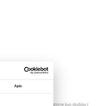
Apie
uoti klausimus ir mes pasistengsime kuo skubiau į