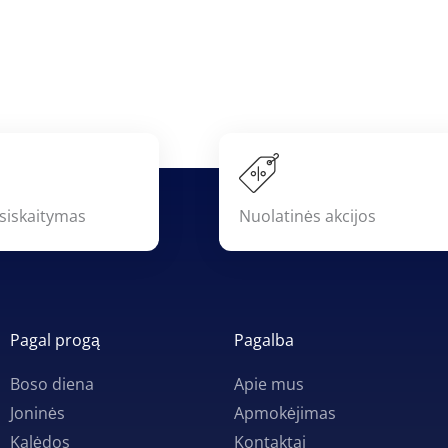
siskaitymas
Nuolatinės akcijos
Pagal progą
Pagalba
Boso diena
Apie mus
Joninės
Apmokėjimas
Kalėdos
Kontaktai