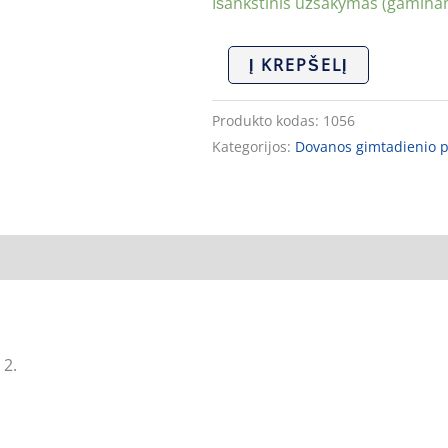
Išankstinis užsakymas (gaminam
Į KREPŠELĮ
Produkto kodas:
1056
Kategorijos:
Dovanos gimtadienio 
 2.