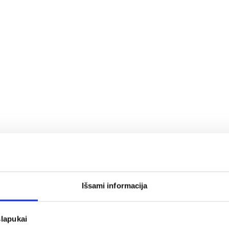
ės sistemas;
Išsami informacija
a rašykite: info@evadeco.net
slapukai
ijos ar Jus domina individualus užsakymas, galite mums užd