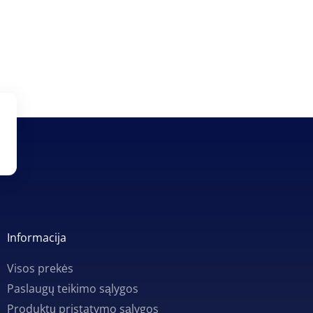
Informacija
Visos prekės
Paslaugų teikimo sąlygos
Produktų pristatymo sąlygos