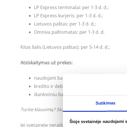
LP Express terminalai: per 1-3 d. d.;
LP Express kurjeris: per 1-3 d. d.;
Lietuvos paštas: per 1-3 d. d.;
Omniva paštomatas: per 1-3 d. d.
Kitas šalis (Lietuvos paštas): per 5-14 d. d.;
Atsiskaitymas už prekes:
naudojant banko internetinės bankininkyst
kredito ir debeto kortele;
išankstiniu bankiniu pavedimu;
Sutikimas
Turite klausimų? Skambinkite: +370 662 41046 arb
Šioje svetainėje naudojami 
Jei svetainėje neradote Jus dominančios informac