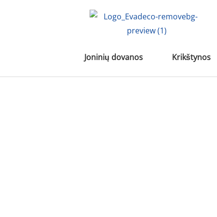
Pereiti
prie
turinio
Joninių dovanos
Krikštynos