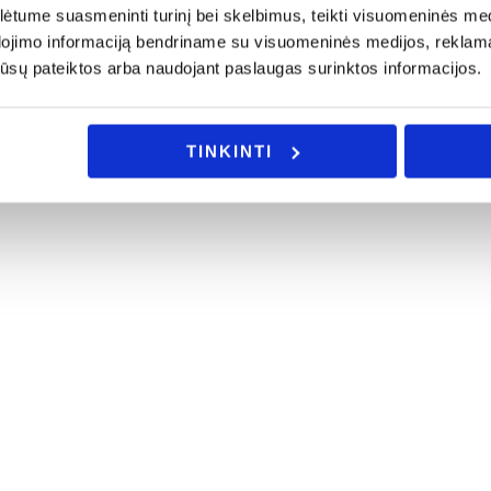
tume suasmeninti turinį bei skelbimus, teikti visuomeninės medij
dojimo informaciją bendriname su visuomeninės medijos, reklamav
os jūsų pateiktos arba naudojant paslaugas surinktos informacijos.
TINKINTI