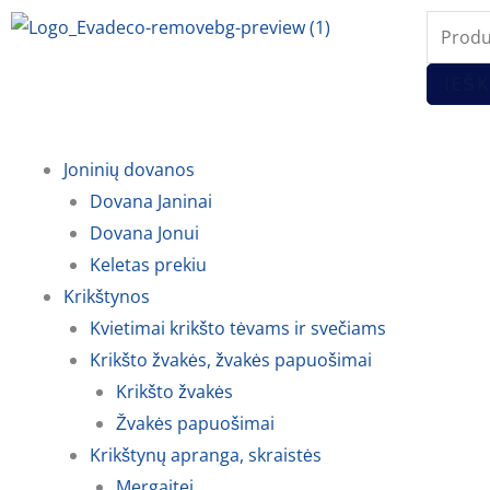
Pereiti
Produc
prie
search
turinio
IEŠK
Joninių dovanos
Dovana Janinai
Dovana Jonui
Keletas prekiu
Krikštynos
Kvietimai krikšto tėvams ir svečiams
Krikšto žvakės, žvakės papuošimai
Krikšto žvakės
Žvakės papuošimai
Krikštynų apranga, skraistės
Mergaitei