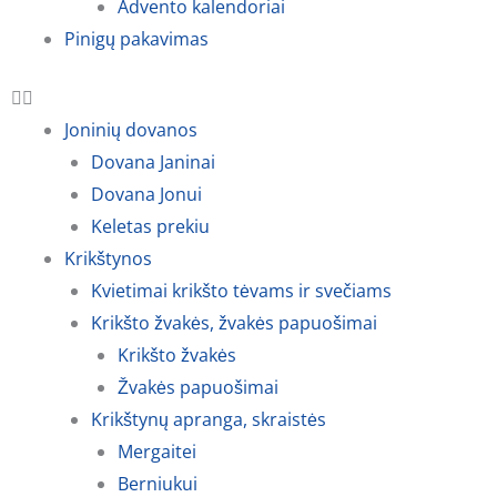
Advento kalendoriai
Pinigų pakavimas
Joninių dovanos
Dovana Janinai
Dovana Jonui
Keletas prekiu
Krikštynos
Kvietimai krikšto tėvams ir svečiams
Krikšto žvakės, žvakės papuošimai
Krikšto žvakės
Žvakės papuošimai
Krikštynų apranga, skraistės
Mergaitei
Berniukui