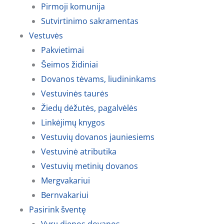
Pirmoji komunija
Sutvirtinimo sakramentas
Vestuvės
Pakvietimai
Šeimos židiniai
Dovanos tėvams, liudininkams
Vestuvinės taurės
Žiedų dėžutės, pagalvėlės
Linkėjimų knygos
Vestuvių dovanos jauniesiems
Vestuvinė atributika
Vestuvių metinių dovanos
Mergvakariui
Bernvakariui
Pasirink šventę