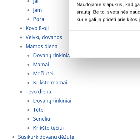
Jai
Naudojame slapukus, kad galė
Jam
srautą. Be to, svetainės nau
Porai
kurie gali ją pridėti prie kit
Kovo 8-oji
Velykų dovanos
Mamos diena
Dovanų rinkiniai
Mamai
Močiutei
Krikšto mamai
Tėvo diena
Dovanų rinkiniai
Tėtei
Seneliui
Krikšto tėčiui
Susikurk dovanų dėžutę