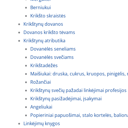
Berniukui
Krikšto skraistės
Krikštynų dovanos
Dovanos krikšto tėvams
Krikštynų atributika
Dovanėlės seneliams
Dovanėlės svečiams
Krikštadėžės
Maišiukai: druska, cukrus, kruopos, pinigėlis,
Rožančiai
Krikštynų svečių pažadai linkėjimai profesijos
Krikštynų pasižadėjimai, įsakymai
Angeliukai
Popieriniai papuošimai, stalo kortelės, balion
Linkėjimų knygos