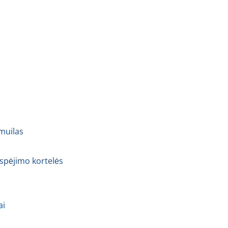
 muilas
 spėjimo kortelės
ai