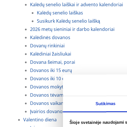
Kalėdų senelio laiškai ir advento kalendoriai
Kalėdų senelio laiškas
Susikurk Kalėdų senelio laišką
2026 metų sieniniai ir darbo kalendoriai
Kalėdinės dovanos
Dovanų rinkiniai
Kalėdiniai žaisliukai
Dovana šeimai, porai
Dovanos iki 15 eurų
Dovanos iki 10 eurų
Dovanos mokytojoms, auklėtojoms
Dovanos tėvams, krikšto tėvams ir seneliams
Dovanos vaikams
Sutikimas
Įvairios dovanos kalėdoms
Valentino diena
Šioje svetainėje naudojami 