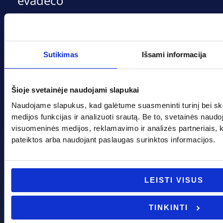
evadeco
MB „Dekoeva“
Įmonės kodas: 305237903
Sutikimas
Išsami informacija
PVM mokėtojo kodas: LT100013339311
Adresas: Tarpučių g. 166, LT-68132 Marijampolė
Telefonas:
+370 662 41046
Šioje svetainėje naudojami slapukai
Naudojame slapukus, kad galėtume suasmeninti turinį bei sk
medijos funkcijas ir analizuoti srautą. Be to, svetainės naud
Gedimino g. 2, Marijampolė 68308
visuomeninės medijos, reklamavimo ir analizės partneriais, kuri
pateiktos arba naudojant paslaugas surinktos informacijos.
+370 662 41046
info@evadeco.net
LEISTI VISUS
Pagal progą
Pagalba
TINKINTI