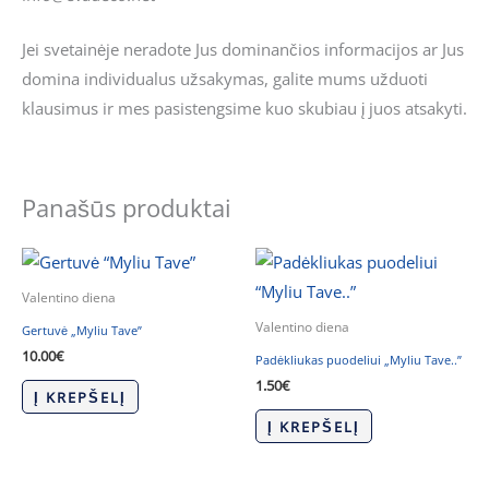
Jei svetainėje neradote Jus dominančios informacijos ar Jus
domina individualus užsakymas, galite mums užduoti
klausimus ir mes pasistengsime kuo skubiau į juos atsakyti.
Panašūs produktai
Valentino diena
Valentino diena
Gertuvė „Myliu Tave”
10.00
€
Padėkliukas puodeliui „Myliu Tave..”
1.50
€
Į KREPŠELĮ
Į KREPŠELĮ