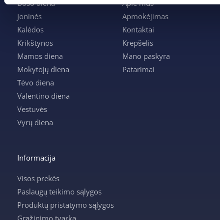
Boso diena
Apie mus
Joninės
Apmokėjimas
Kalėdos
Kontaktai
Krikštynos
Krepšelis
Mamos diena
Mano paskyra
Mokytojų diena
Patarimai
Tėvo diena
Valentino diena
Vestuvės
Vyrų diena
Informacija
Visos prekės
Paslaugų teikimo sąlygos
Produktų pristatymo sąlygos
Grąžinimo tvarka