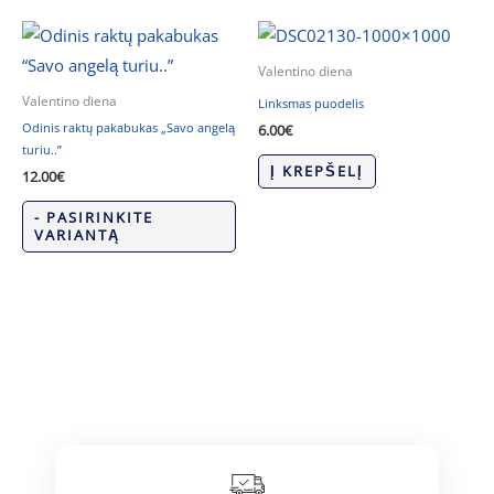
Valentino diena
Valentino diena
Linksmas puodelis
Odinis raktų pakabukas „Savo angelą
6.00
€
turiu..”
Į KREPŠELĮ
12.00
€
- PASIRINKITE
VARIANTĄ