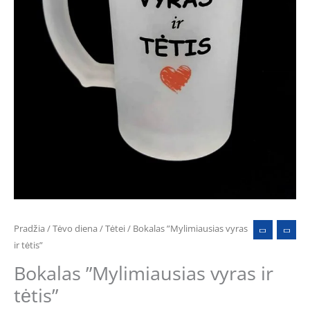
Pradžia
/
Tėvo diena
/
Tėtei
/ Bokalas ”Mylimiausias vyras
ir tėtis”
Bokalas ”Mylimiausias vyras ir
tėtis”