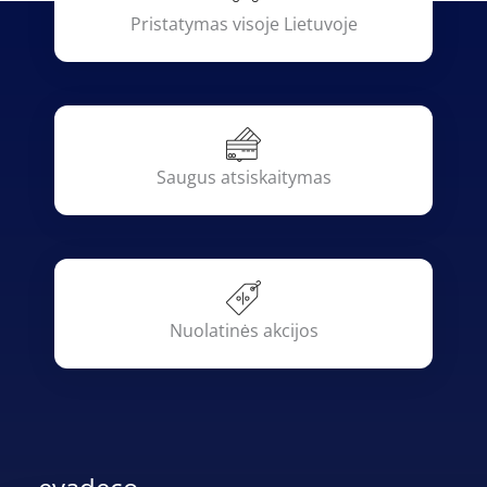
Pristatymas visoje Lietuvoje
Saugus atsiskaitymas
Nuolatinės akcijos