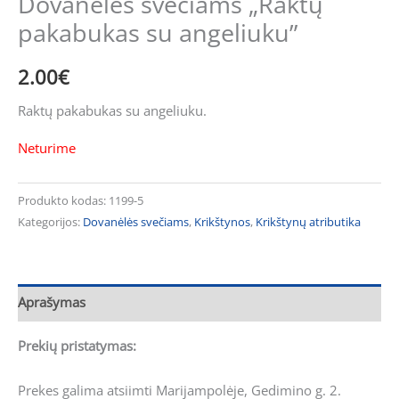
Dovanėlės svečiams „Raktų
pakabukas su angeliuku”
2.00
€
Raktų pakabukas su angeliuku.
Neturime
Produkto kodas:
1199-5
Kategorijos:
Dovanėlės svečiams
,
Krikštynos
,
Krikštynų atributika
Aprašymas
Prekių pristatymas:
Prekes galima atsiimti Marijampolėje, Gedimino g. 2.