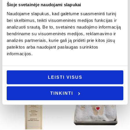
Šioje svetainėje naudojami slapukai
Naudojame slapukus, kad galėtume suasmeninti turinį
Krikštynos
Krikštynos
bei skelbimus, teikti visuomeninės medijos funkcijas ir
Šaukštelis su modelinu „Krikšto
Šaukštelis su modelinu „Krikšto
analizuoti srautą. Be to, svetainės naudojimo informaciją
tėčiui”
tėveliui”
bendriname su visuomeninės medijos, reklamavimo ir
12.00
€
12.00
€
analizės partneriais, kurie gali ją pridėti prie kitos jūsų
Į KREPŠELĮ
- PASIRINKITE
pateiktos arba naudojant paslaugas surinktos
VARIANTĄ
informacijos.
LEISTI VISUS
TINKINTI