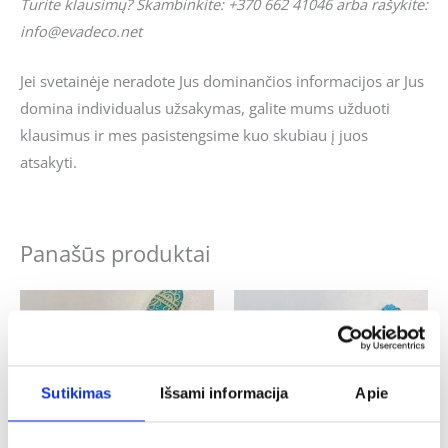
Turite klausimų? Skambinkite: +370 662 41046 arba rašykite:
info@evadeco.net
Jei svetainėje neradote Jus dominančios informacijos ar Jus
domina individualus užsakymas, galite mums užduoti
klausimus ir mes pasistengsime kuo skubiau į juos
atsakyti.
Panašūs produktai
Sutikimas
Išsami informacija
Apie