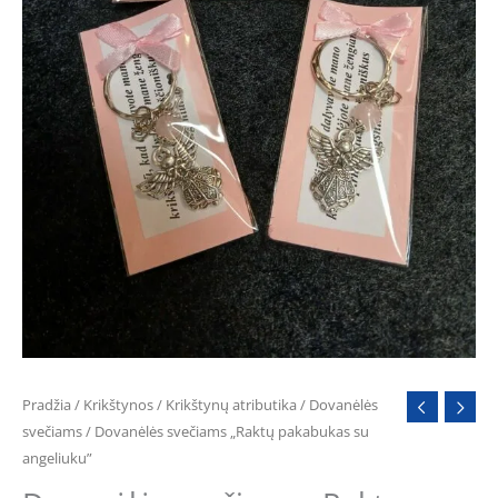
Pradžia
/
Krikštynos
/
Krikštynų atributika
/
Dovanėlės
svečiams
/ Dovanėlės svečiams „Raktų pakabukas su
angeliuku”