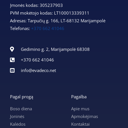
Įmonės kodas: 305237903
PVM mokėtojo kodas: LT100013339311
Adresas: Tarpučių g. 166, LT-68132 Marijampolė
Telefonas:
+370 662 41046
Gedimino g. 2, Marijampolė 68308
+370 662 41046
info@evadeco.net
Pagal progą
Pagalba
Boso diena
Apie mus
Joninės
Apmokėjimas
Kalėdos
Kontaktai