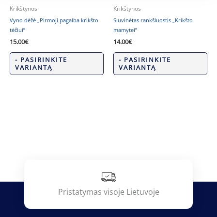
Krikštynos
Krikštynos
Vyno dėžė „Pirmoji pagalba krikšto
Siuvinėtas rankšluostis „Krikšto
tėčiui”
mamytei”
15.00
€
14.00
€
- PASIRINKITE
- PASIRINKITE
VARIANTĄ
VARIANTĄ
Pristatymas visoje Lietuvoje