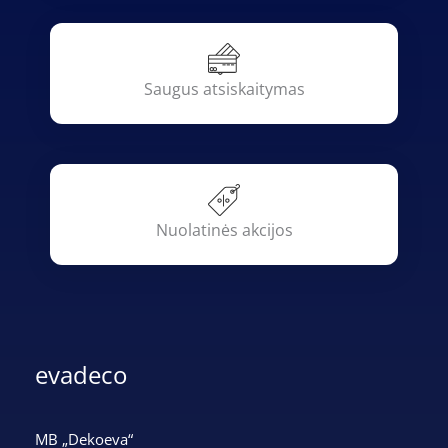
Saugus atsiskaitymas
Nuolatinės akcijos
evadeco
MB „Dekoeva“