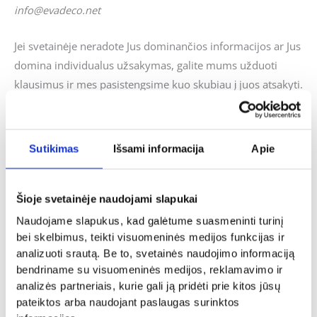
info@evadeco.net
Jei svetainėje neradote Jus dominančios informacijos ar Jus
domina individualus užsakymas, galite mums užduoti
klausimus ir mes pasistengsime kuo skubiau į juos atsakyti.
Panašūs produktai
Sutikimas
Išsami informacija
Apie
Šioje svetainėje naudojami slapukai
Joninių dovanos
Naudojame slapukus, kad galėtume suasmeninti turinį
Dovanos gimtadienio proga
Puodelis „Jono”
bei skelbimus, teikti visuomeninės medijos funkcijas ir
Siuvinėtas rankšluostis su norimu
8.00
€
analizuoti srautą. Be to, svetainės naudojimo informaciją
vardu
bendriname su visuomeninės medijos, reklamavimo ir
Į KREPŠELĮ
14.00
€
analizės partneriais, kurie gali ją pridėti prie kitos jūsų
- PASIRINKITE
pateiktos arba naudojant paslaugas surinktos
VARIANTĄ