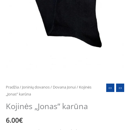
Pradžia
/
Joninių dovanos
/
Dovana Jonui
/ Kojinės
„Jonas” karūna
Kojinės „Jonas” karūna
6.00
€