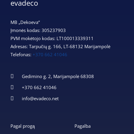
evadeco
MB „Dekoeva“
Įmonės kodas: 305237903
PVM mokėtojo kodas: LT100013339311
Adresas: Tarpučių g. 166, LT-68132 Marijampolė
Telefonas:
+370 662 41046
Gedimino g. 2, Marijampolė 68308
+370 662 41046
info@evadeco.net
Pagal progą
Pagalba