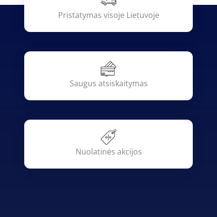
Pristatymas visoje Lietuvoje
Saugus atsiskaitymas
Nuolatinės akcijos