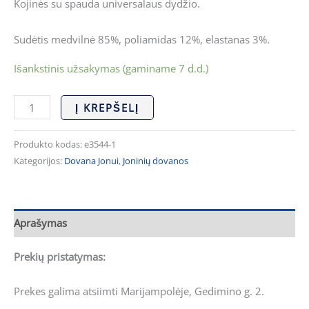
Kojinės su spauda universalaus dydžio.
Sudėtis medvilnė 85%, poliamidas 12%, elastanas 3%.
Išankstinis užsakymas (gaminame 7 d.d.)
Į KREPŠELĮ
Produkto kodas:
e3544-1
Kategorijos:
Dovana Jonui
,
Joninių dovanos
Aprašymas
Prekių pristatymas:
Prekes galima atsiimti Marijampolėje, Gedimino g. 2.