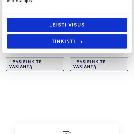
informacijos.
LEISTI VISUS
Joninių dovanos
Joninių dovanos
TINKINTI
Maikutė „Jonas”
Maikutė „Auksinė Janina”
14.00
€
14.00
€
- PASIRINKITE
- PASIRINKITE
VARIANTĄ
VARIANTĄ