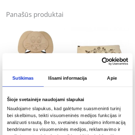
Panašūs produktai
Sutikimas
Išsami informacija
Apie
Dovanos naujagimiams
Dovanos gimtadienio proga
Taupyklė „Zuikis”
Medinis vokelis pinigams ,,65″
Šioje svetainėje naudojami slapukai
26.00
€
5.00
€
Naudojame slapukus, kad galėtume suasmeninti turinį
bei skelbimus, teikti visuomeninės medijos funkcijas ir
Į KREPŠELĮ
Į KREPŠELĮ
analizuoti srautą. Be to, svetainės naudojimo informaciją
bendriname su visuomeninės medijos, reklamavimo ir