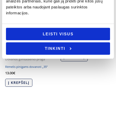
analizės partneriais, kurie gali ją pridėti prie kitos jūsų
pateiktos arba naudojant paslaugas surinktos
informacijos.
Dovanos gimtadienio proga
LEISTI VISUS
PINIGŲ RĖMELIS „DRAUGEI, KURI
VERTA MILIJONO…“
12.00
€
TINKINTI
Į KREPŠELĮ
Dovanos gimtadienio proga
Rėmelis pinigams dovanoti „35”
13.00
€
Į KREPŠELĮ