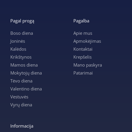
Pagal progą
Pagalba
Boso diena
Apie mus
Joninės
Apmokėjimas
Kalėdos
Kontaktai
Krikštynos
Krepšelis
Mamos diena
Mano paskyra
Mokytojų diena
Patarimai
Tėvo diena
Valentino diena
Vestuvės
Vyrų diena
Informacija