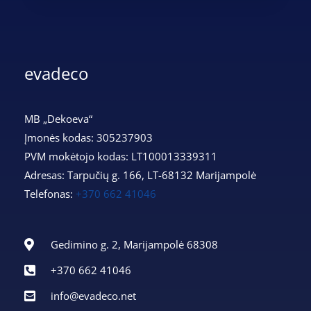
evadeco
MB „Dekoeva“
Įmonės kodas: 305237903
PVM mokėtojo kodas: LT100013339311
Adresas: Tarpučių g. 166, LT-68132 Marijampolė
Telefonas:
+370 662 41046
Gedimino g. 2, Marijampolė 68308
+370 662 41046
info@evadeco.net