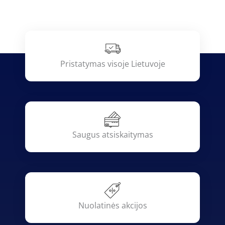
Pristatymas visoje Lietuvoje
Saugus atsiskaitymas
Nuolatinės akcijos