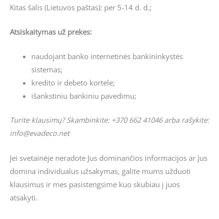
Kitas šalis (Lietuvos paštas): per 5-14 d. d.;
Atsiskaitymas už prekes:
naudojant banko internetinės bankininkystės
sistemas;
kredito ir debeto kortele;
išankstiniu bankiniu pavedimu;
Turite klausimų? Skambinkite: +370 662 41046 arba rašykite:
info@evadeco.net
Jei svetainėje neradote Jus dominančios informacijos ar Jus
domina individualus užsakymas, galite mums užduoti
klausimus ir mes pasistengsime kuo skubiau į juos
atsakyti.