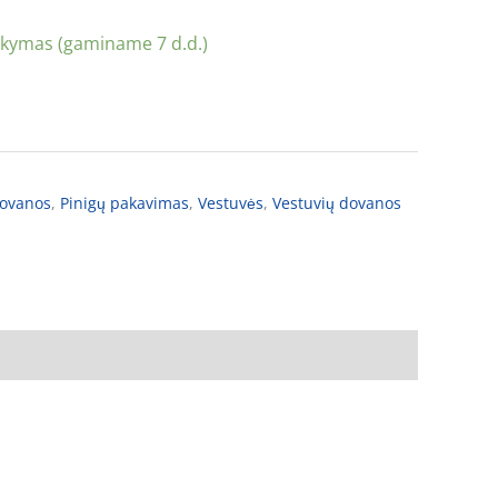
akymas (gaminame 7 d.d.)
dovanos
,
Pinigų pakavimas
,
Vestuvės
,
Vestuvių dovanos