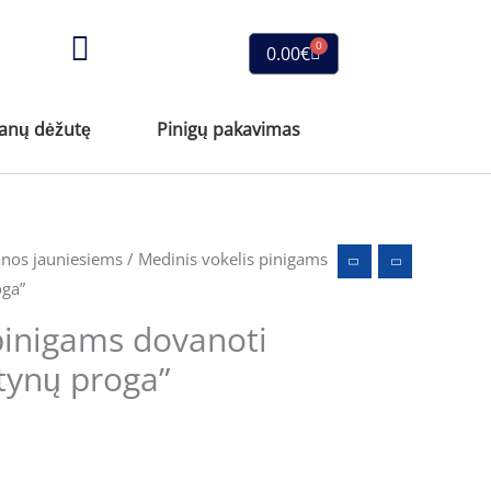
0
Cart
0.00
€
vanų dėžutę
Pinigų pakavimas
anos jauniesiems
/ Medinis vokelis pinigams
oga”
pinigams dovanoti
štynų proga”