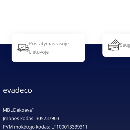
Pristatymas visoje
Saug
Lietuvoje
evadeco
MB „Dekoeva“
Įmonės kodas: 305237903
PVM mokėtojo kodas: LT100013339311