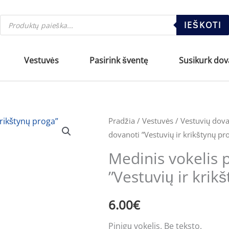
Products
IEŠKOTI
search
Vestuvės
Pasirink šventę
Susikurk do
produkto
Pradžia
/
Vestuvės
/
Vestuvių dov
dovanoti ”Vestuvių ir krikštynų pr
kiekis:
Medinis
Medinis vokelis 
vokelis
”Vestuvių ir krik
pinigams
dovanoti
6.00
€
''Vestuvių
ir
Pinigų vokelis. Be teksto.