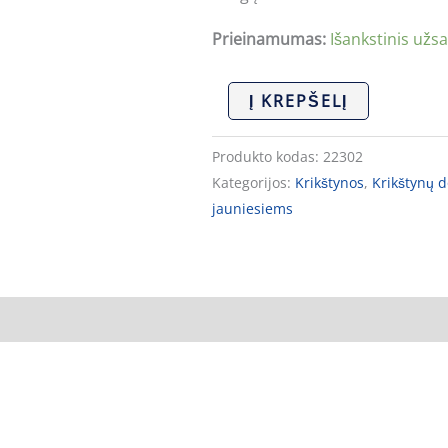
krikštynų
Prieinamumas:
Išankstinis užs
proga''
Į KREPŠELĮ
Produkto kodas:
22302
Kategorijos:
Krikštynos
,
Krikštynų 
jauniesiems