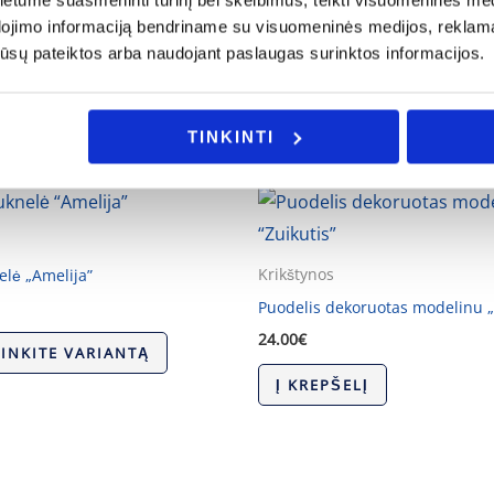
ijos ar Jus domina individualus užsakymas, galite mums užd
tume suasmeninti turinį bei skelbimus, teikti visuomeninės medij
dojimo informaciją bendriname su visuomeninės medijos, reklamav
os jūsų pateiktos arba naudojant paslaugas surinktos informacijos.
TINKINTI
Krikštynos
elė „Amelija”
Puodelis dekoruotas modelinu „
24.00
€
RINKITE VARIANTĄ
Į KREPŠELĮ