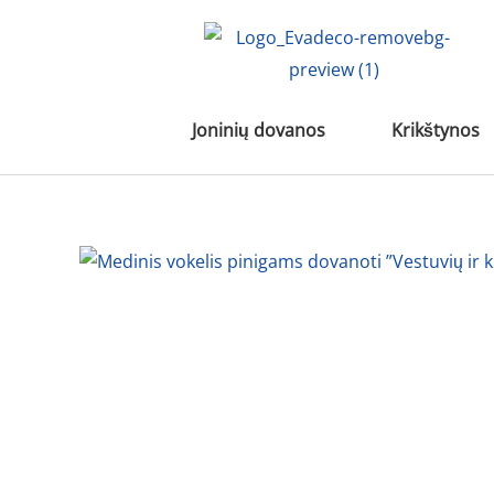
Pereiti
prie
turinio
Joninių dovanos
Krikštynos