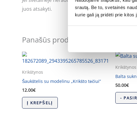
Jei svetainėje neradote Jus dominančios informac
Naudojame slapukus, kad galė
srautą. Be to, svetainės nau
juos atsakyti.
kurie gali ją pridėti prie kit
Panašūs produktai
Krikštynos
Krikštynos
Balta sukn
Šaukštelis su modelinu „Krikšto tėčiui”
50.00
€
12.00
€
- PASI
Į KREPŠELĮ