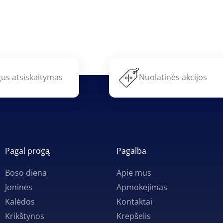
us atsiskaitymas
Nuolatinės akcijos
Pagal progą
Pagalba
Boso diena
Apie mus
Joninės
Apmokėjimas
Kalėdos
Kontaktai
Krikštynos
Krepšelis