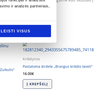
uoti klausimus ir mes pasistengsime kuo skubiau į
os funkcijas ir analizuoti
imo ir analizės partneriais,
LEISTI VISUS
Krikštynos
Pastatoma širdelė „Brangus krikšto tėveli”
Zuikutis”
16.00
€
Į KREPŠELĮ