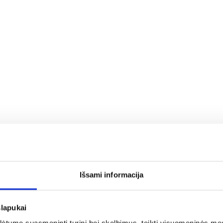
ės sistemas;
Išsami informacija
a rašykite: info@evadeco.net
slapukai