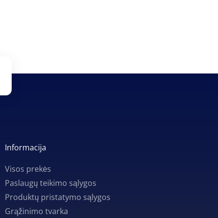
Informacija
Visos prekės
Paslaugų teikimo sąlygos
Produktų pristatymo sąlygos
Grąžinimo tvarka