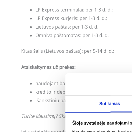
LP Express terminalai: per 1-3 d. d.;
LP Express kurjeris: per 1-3 d. d.;
Lietuvos paštas: per 1-3 d. d.;
Omniva paštomatas: per 1-3 d. d.
Kitas šalis (Lietuvos paštas): per 5-14 d. d.;
Atsiskaitymas už prekes:
naudojant banko internetinės bankininkyst
kredito ir debeto kortele;
išankstiniu bankiniu pavedimu;
Sutikimas
Turite klausimų? Skambinkite: +370 662 41046 arb
Šioje svetainėje naudojami 