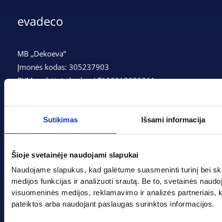
evadeco
MB „Dekoeva“
Įmonės kodas: 305237903
PVM mokėtojo kodas: LT100013339311
Adresas: Tarpučių g. 166, LT-68132 Marijampolė
Telefonas:
+370 662 41046
Sutikimas
Išsami informacija
Gedimino g. 2, Marijampolė 68308
Šioje svetainėje naudojami slapukai
+370 662 41046
Naudojame slapukus, kad galėtume suasmeninti turinį bei sk
info@evadeco.net
medijos funkcijas ir analizuoti srautą. Be to, svetainės naud
visuomeninės medijos, reklamavimo ir analizės partneriais, kuri
pateiktos arba naudojant paslaugas surinktos informacijos.