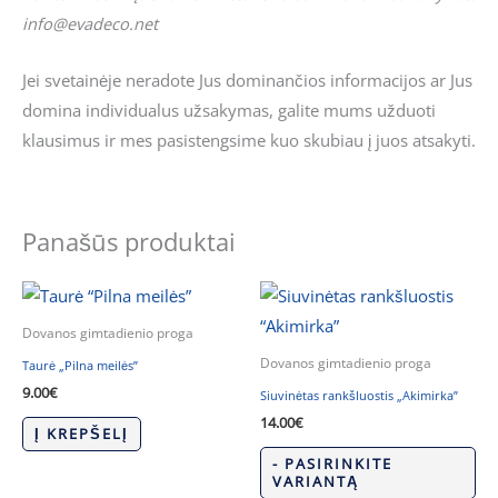
info@evadeco.net
Jei svetainėje neradote Jus dominančios informacijos ar Jus
domina individualus užsakymas, galite mums užduoti
klausimus ir mes pasistengsime kuo skubiau į juos atsakyti.
Panašūs produktai
Dovanos gimtadienio proga
Dovanos gimtadienio proga
Taurė „Pilna meilės”
9.00
€
Siuvinėtas rankšluostis „Akimirka”
14.00
€
Į KREPŠELĮ
- PASIRINKITE
VARIANTĄ