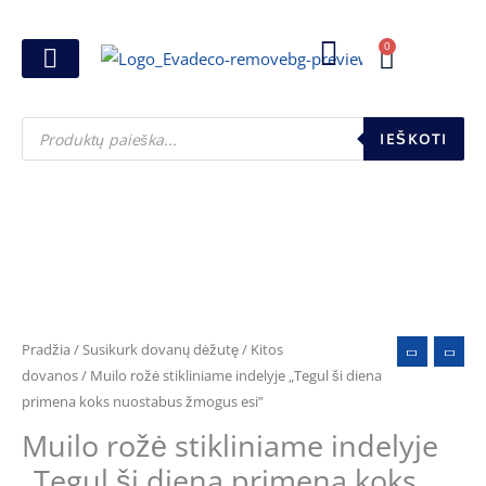
Pereiti
prie
0
Cart
turinio
Joninių dovanos
Pasirink šventę
Susikurk dovanų dėžutę
Pinigų pakavimas
Products
search
IEŠKOTI
Pradžia
/
Susikurk dovanų dėžutę
/
Kitos
dovanos
/ Muilo rožė stikliniame indelyje „Tegul ši diena
primena koks nuostabus žmogus esi”
Muilo rožė stikliniame indelyje
„Tegul ši diena primena koks