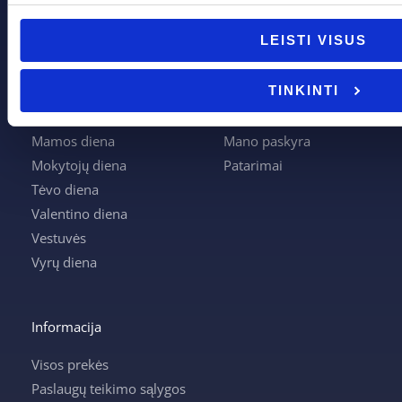
Pagal progą
Pagalba
LEISTI VISUS
Boso diena
Apie mus
Joninės
Apmokėjimas
TINKINTI
Kalėdos
Kontaktai
Krikštynos
Krepšelis
Mamos diena
Mano paskyra
Mokytojų diena
Patarimai
Tėvo diena
Valentino diena
Vestuvės
Vyrų diena
Informacija
Visos prekės
Paslaugų teikimo sąlygos