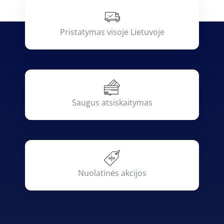
Pristatymas visoje Lietuvoje
Saugus atsiskaitymas
Nuolatinės akcijos