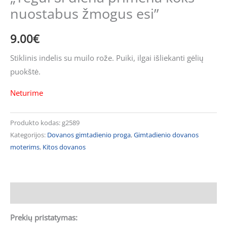
nuostabus žmogus esi”
9.00
€
Stiklinis indelis su muilo rože. Puiki, ilgai išliekanti gėlių
puokštė.
Neturime
Produkto kodas:
g2589
Kategorijos:
Dovanos gimtadienio proga
,
Gimtadienio dovanos
moterims
,
Kitos dovanos
Aprašymas
Prekių pristatymas: