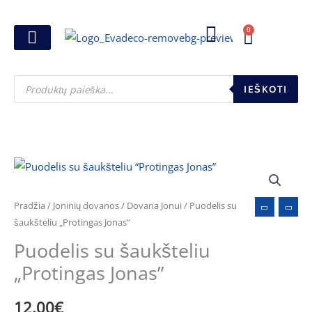
Pereiti
prie
0
Cart
turinio
Joninių dovanos
Pasirink šventę
Susikurk dovanų dėžutę
Pinigų pakavimas
Products
search
IEŠKOTI
produkto
kiekis:
Puodelis
Pradžia
/
Joninių dovanos
/
Dovana Jonui
/ Puodelis su
su
šaukšteliu „Protingas Jonas”
šaukšteliu
Puodelis su šaukšteliu
"Protingas
„Protingas Jonas”
Jonas"
12.00
€