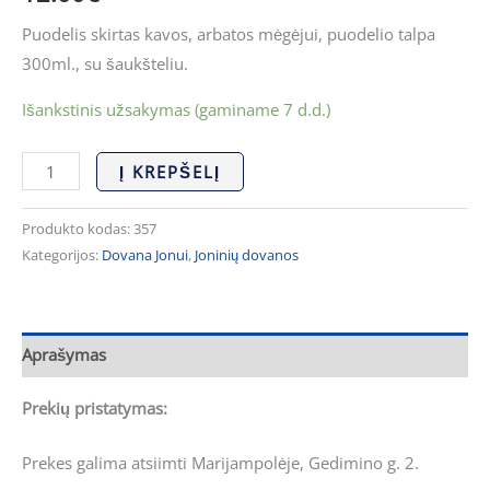
Puodelis skirtas kavos, arbatos mėgėjui, puodelio talpa
300ml., su šaukšteliu.
Išankstinis užsakymas (gaminame 7 d.d.)
Į KREPŠELĮ
Produkto kodas:
357
Kategorijos:
Dovana Jonui
,
Joninių dovanos
Aprašymas
Prekių pristatymas:
Prekes galima atsiimti Marijampolėje, Gedimino g. 2.