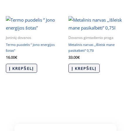
Joninių dovanos
Dovanos gimtadienio proga
Termo puodelis ” Jono energijos
Metalinis narvas ,,Išleisk mane
šotas”
pasikalbėti” 0,75l
16.00
€
33.00
€
Į KREPŠELĮ
Į KREPŠELĮ