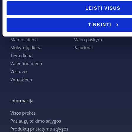
Boso diena
Apie mus
LEISTI VISUS
Joninės
Apmokėjimas
Kalėdos
Kontaktai
TINKINTI
Krikštynos
Krepšelis
Mamos diena
Mano paskyra
Mokytojų diena
Patarimai
Tėvo diena
Valentino diena
Vestuvės
Vyrų diena
Informacija
Visos prekės
Paslaugų teikimo sąlygos
Produktų pristatymo sąlygos