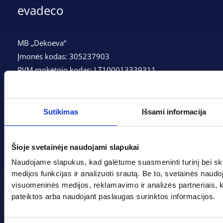
evadeco
MB „Dekoeva“
Įmonės kodas: 305237903
PVM mokėtojo kodas: LT100013339311
Adresas: Tarpučių g. 166, LT-68132 Marijampolė
Telefonas:
+370 662 41046
Sutikimas
Išsami informacija
Gedimino g. 2, Marijampolė 68308
Šioje svetainėje naudojami slapukai
+370 662 41046
Naudojame slapukus, kad galėtume suasmeninti turinį bei sk
info@evadeco.net
medijos funkcijas ir analizuoti srautą. Be to, svetainės naud
visuomeninės medijos, reklamavimo ir analizės partneriais, kuri
pateiktos arba naudojant paslaugas surinktos informacijos.
Pagal progą
Pagalba