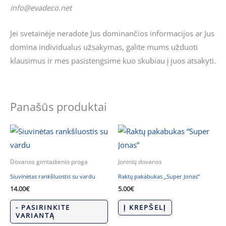
info@evadeco.net
Jei svetainėje neradote Jus dominančios informacijos ar Jus
domina individualus užsakymas, galite mums užduoti
klausimus ir mes pasistengsime kuo skubiau į juos atsakyti.
Panašūs produktai
Dovanos gimtadienio proga
Joninių dovanos
Siuvinėtas rankšluostis su vardu
Raktų pakabukas „Super Jonas”
14.00
€
5.00
€
- PASIRINKITE
Į KREPŠELĮ
VARIANTĄ