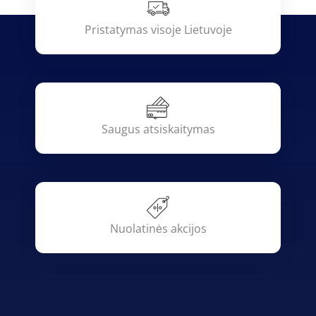
Pristatymas visoje Lietuvoje
Saugus atsiskaitymas
Nuolatinės akcijos