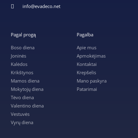
info@evadeco.net
Pagal progą
Pagalba
Boso diena
Apie mus
Joninės
Apmokėjimas
Kalėdos
Kontaktai
Krikštynos
Krepšelis
Mamos diena
Mano paskyra
Mokytojų diena
Patarimai
Tėvo diena
Valentino diena
Vestuvės
Vyrų diena