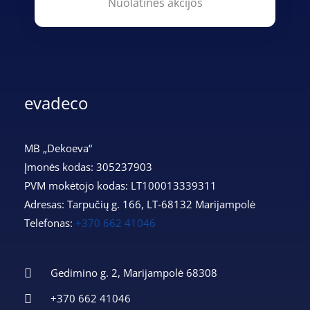
Nuolatinės akcijos
evadeco
MB „Dekoeva“
Įmonės kodas: 305237903
PVM mokėtojo kodas: LT100013339311
Adresas: Tarpučių g. 166, LT-68132 Marijampolė
Telefonas:
+370 662 41046
Gedimino g. 2, Marijampolė 68308
+370 662 41046