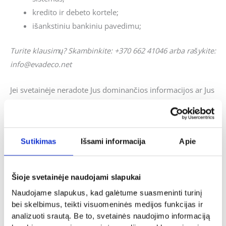
kredito ir debeto kortele;
išankstiniu bankiniu pavedimu;
Turite klausimų? Skambinkite: +370 662 41046 arba rašykite:
info@evadeco.net
Jei svetainėje neradote Jus dominančios informacijos ar Jus
domina individualus užsakymas, galite mums užduoti
klausimus ir mes pasistengsime kuo skubiau į juos atsakyti.
Sutikimas
Išsami informacija
Apie
Panašūs produktai
Šioje svetainėje naudojami slapukai
Naudojame slapukus, kad galėtume suasmeninti turinį
bei skelbimus, teikti visuomeninės medijos funkcijas ir
analizuoti srautą. Be to, svetainės naudojimo informaciją
Vyriškos dovanos gimtadieniui
Vyriškos dovanos gimtadieniui