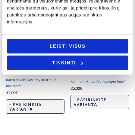
bendriname su visuomeninės medijos, reklamavimo ir
Puodelis „Tikro žvejo puodelis”
Stikliukas „Lašiukai nuo blogų sapnų”
analizės partneriais, kurie gali ją pridėti prie kitos jūsų
7.00
€
6.00
€
pateiktos arba naudojant paslaugas surinktos
informacijos.
Į KREPŠELĮ
- PASIRINKITE
VARIANTĄ
LEISTI VISUS
TINKINTI
Valentino diena
Dovanos gimtadienio proga
Raktų pakabukas ” Mylėti ir būti
Kojinių rinkinys „Volkswagen fano”
mylimam”
25.00
€
12.00
€
- PASIRINKITE
- PASIRINKITE
VARIANTĄ
VARIANTĄ