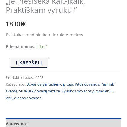
„Jei nesiseka kalt-įkalk,
Praktiškam vyrukui”
18.00
€
Plaktukas mediniu kotu ir ruletė-metras.
Prieinamumas:
Liko 1
Į KREPŠELĮ
Produkto kodas:
l6523
Kategorijos:
Dovanos gimtadienio proga
,
Kitos dovanos
,
Pasirink
šventę
,
Susikurk dovanų dėžutę
,
Vyriškos dovanos gimtadieniui
,
Vyrų dienos dovanos
Aprašymas