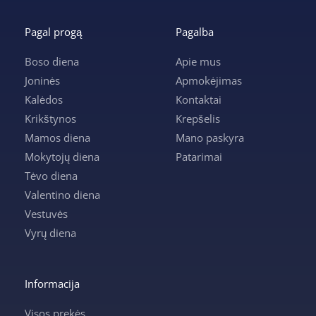
Pagal progą
Pagalba
Boso diena
Apie mus
Joninės
Apmokėjimas
Kalėdos
Kontaktai
Krikštynos
Krepšelis
Mamos diena
Mano paskyra
Mokytojų diena
Patarimai
Tėvo diena
Valentino diena
Vestuvės
Vyrų diena
Informacija
Visos prekės