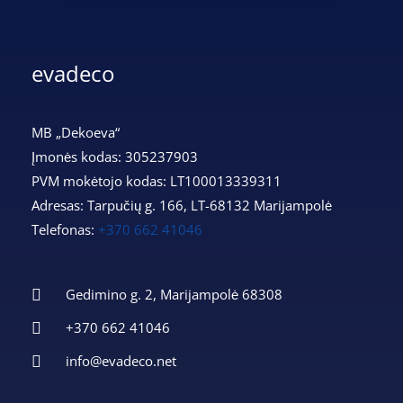
evadeco
MB „Dekoeva“
Įmonės kodas: 305237903
PVM mokėtojo kodas: LT100013339311
Adresas: Tarpučių g. 166, LT-68132 Marijampolė
Telefonas:
+370 662 41046
Gedimino g. 2, Marijampolė 68308
+370 662 41046
info@evadeco.net