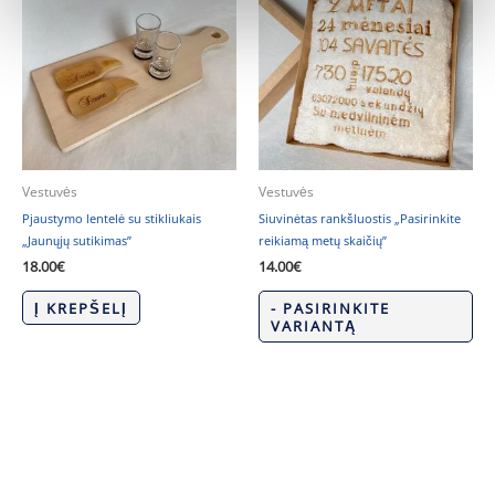
Vestuvės
Vestuvės
Pjaustymo lentelė su stikliukais
Siuvinėtas rankšluostis „Pasirinkite
„Jaunųjų sutikimas”
reikiamą metų skaičių”
18.00
€
14.00
€
Į KREPŠELĮ
- PASIRINKITE
VARIANTĄ