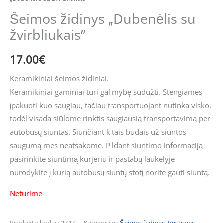
Šeimos židinys „Dubenėlis su
žvirbliukais”
17.00
€
Keramikiniai šeimos židiniai.
Keramikiniai gaminiai turi galimybę sudužti. Stengiamės
įpakuoti kuo saugiau, tačiau transportuojant nutinka visko,
todėl visada siūlome rinktis saugiausią transportavimą per
autobusų siuntas. Siunčiant kitais būdais už siuntos
saugumą mes neatsakome. Pildant siuntimo informaciją
pasirinkite siuntimą kurjeriu ir pastabų laukelyje
nurodykite į kurią autobusų siuntų stotį norite gauti siuntą.
Neturime
Produkto kodas:
2747
Kategorijos:
Šeimos židiniai
,
Vestuvės