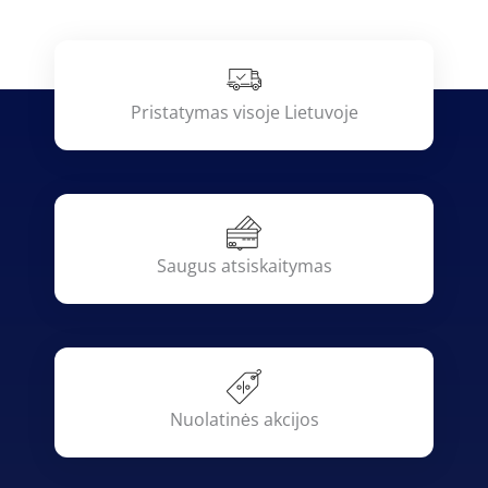
Pristatymas visoje Lietuvoje
Saugus atsiskaitymas
Nuolatinės akcijos