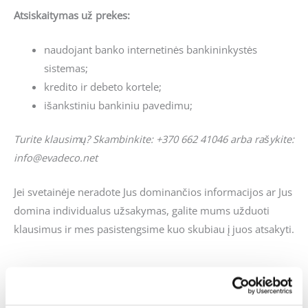
Atsiskaitymas už prekes:
naudojant banko internetinės bankininkystės
sistemas;
kredito ir debeto kortele;
išankstiniu bankiniu pavedimu;
Turite klausimų? Skambinkite: +370 662 41046 arba rašykite:
info@evadeco.net
Jei svetainėje neradote Jus dominančios informacijos ar Jus
domina individualus užsakymas, galite mums užduoti
klausimus ir mes pasistengsime kuo skubiau į juos atsakyti.
Panašūs produktai