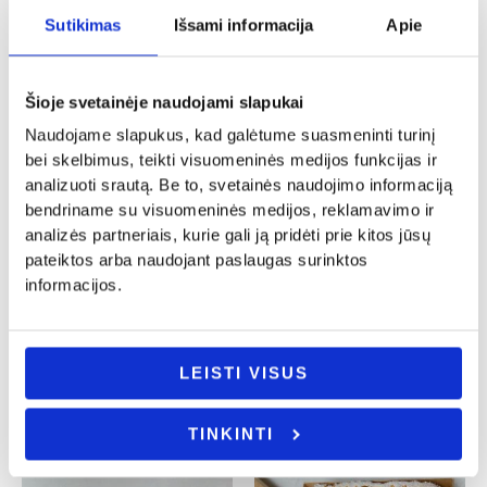
Sutikimas
Išsami informacija
Apie
Šioje svetainėje naudojami slapukai
Naudojame slapukus, kad galėtume suasmeninti turinį
bei skelbimus, teikti visuomeninės medijos funkcijas ir
analizuoti srautą. Be to, svetainės naudojimo informaciją
bendriname su visuomeninės medijos, reklamavimo ir
analizės partneriais, kurie gali ją pridėti prie kitos jūsų
Vestuvės
Vestuvės
pateiktos arba naudojant paslaugas surinktos
Rėmelis pinigams dovanoti
Mergvakario juosta „Greit išteku”
informacijos.
„Sveikinimai vestuvių proga”
8.00
€
13.00
€
Į KREPŠELĮ
Į KREPŠELĮ
LEISTI VISUS
TINKINTI