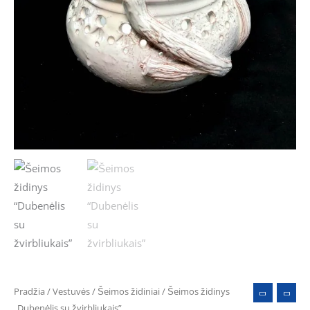
Pradžia
/
Vestuvės
/
Šeimos židiniai
/ Šeimos židinys
„Dubenėlis su žvirbliukais”