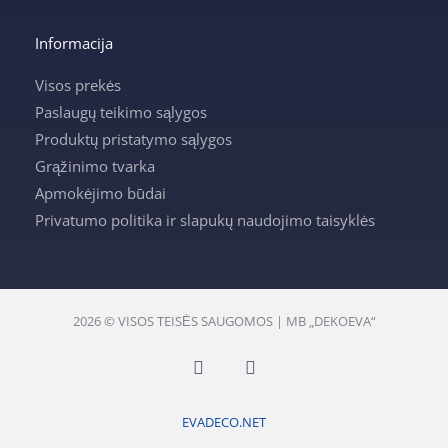
Informacija
Visos prekės
Paslaugų teikimo sąlygos
Produktų pristatymo sąlygos
Grąžinimo tvarka
Apmokėjimo būdai
Privatumo politika ir slapukų naudojimo taisyklės
2026 © VISOS TEISĖS SAUGOMOS | MB „DEKOEVA“
F
I
a
n
c
s
e
t
EVADECO.NET
b
a