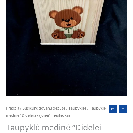
Pradžia
/
Susikurk dovanų dėžutę
/
Taupyklės
/ Taupyklė
medinė ”Didelei svajonei” meškiukas
Taupyklė medinė ”Didelei