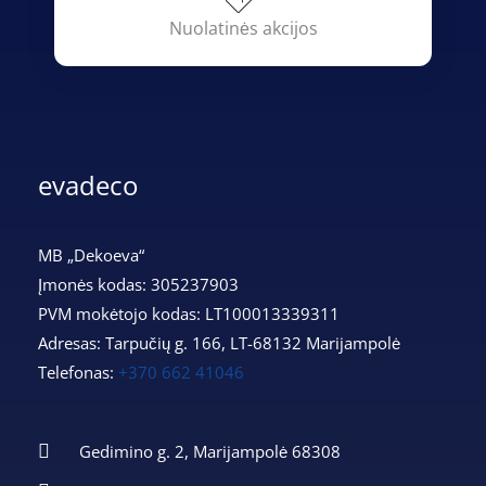
Nuolatinės akcijos
evadeco
MB „Dekoeva“
Įmonės kodas: 305237903
PVM mokėtojo kodas: LT100013339311
Adresas: Tarpučių g. 166, LT-68132 Marijampolė
Telefonas:
+370 662 41046
Gedimino g. 2, Marijampolė 68308