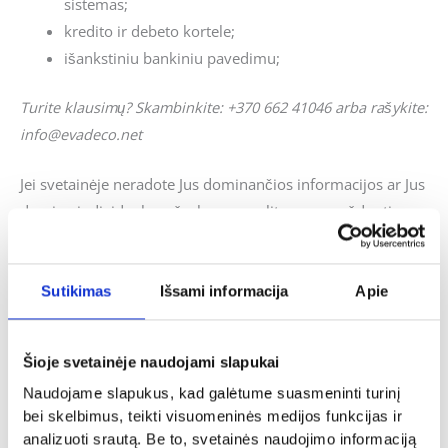
sistemas;
kredito ir debeto kortele;
išankstiniu bankiniu pavedimu;
Turite klausimų? Skambinkite: +370 662 41046 arba rašykite:
info@evadeco.net
Jei svetainėje neradote Jus dominančios informacijos ar Jus
domina individualus užsakymas, galite mums užduoti
klausimus ir mes pasistengsime kuo skubiau į juos atsakyti.
Sutikimas
Išsami informacija
Apie
Panašūs produktai
Šioje svetainėje naudojami slapukai
Naudojame slapukus, kad galėtume suasmeninti turinį
bei skelbimus, teikti visuomeninės medijos funkcijas ir
analizuoti srautą. Be to, svetainės naudojimo informaciją
Dovanos gimtadienio proga
Dovanos gimtadienio proga