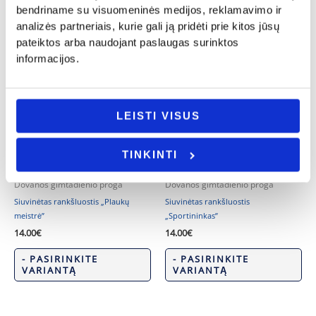
bendriname su visuomeninės medijos, reklamavimo ir
Siuvinėtas rankšluostis „Gimęs
Siuvinėtas rankšluostis „Taupau
žvejoti”
vandenį..”
analizės partneriais, kurie gali ją pridėti prie kitos jūsų
14.00
€
14.00
€
pateiktos arba naudojant paslaugas surinktos
informacijos.
- PASIRINKITE
- PASIRINKITE
VARIANTĄ
VARIANTĄ
LEISTI VISUS
TINKINTI
Dovanos gimtadienio proga
Dovanos gimtadienio proga
Siuvinėtas rankšluostis „Plaukų
Siuvinėtas rankšluostis
meistrė”
„Sportininkas”
14.00
€
14.00
€
- PASIRINKITE
- PASIRINKITE
VARIANTĄ
VARIANTĄ