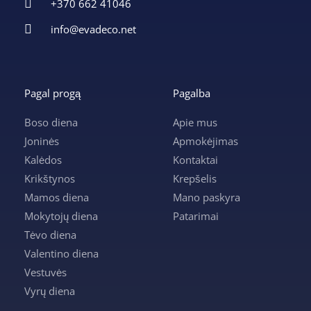
+370 662 41046
info@evadeco.net
Pagal progą
Pagalba
Boso diena
Apie mus
Joninės
Apmokėjimas
Kalėdos
Kontaktai
Krikštynos
Krepšelis
Mamos diena
Mano paskyra
Mokytojų diena
Patarimai
Tėvo diena
Valentino diena
Vestuvės
Vyrų diena