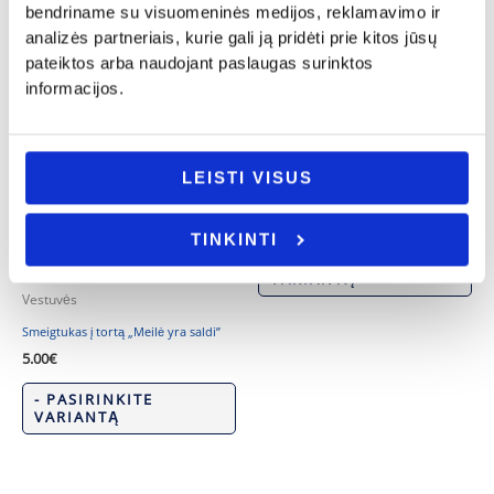
bendriname su visuomeninės medijos, reklamavimo ir
analizės partneriais, kurie gali ją pridėti prie kitos jūsų
pateiktos arba naudojant paslaugas surinktos
informacijos.
Dovanos gimtadienio proga
Siuvinėtas rankšluostis „Kiekviena
LEISTI VISUS
diena”
14.00
€
TINKINTI
- PASIRINKITE
VARIANTĄ
Vestuvės
Smeigtukas į tortą „Meilė yra saldi”
5.00
€
- PASIRINKITE
VARIANTĄ