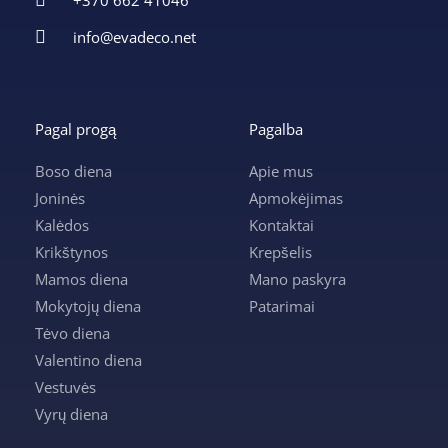
info@evadeco.net
Pagal progą
Pagalba
Boso diena
Apie mus
Joninės
Apmokėjimas
Kalėdos
Kontaktai
Krikštynos
Krepšelis
Mamos diena
Mano paskyra
Mokytojų diena
Patarimai
Tėvo diena
Valentino diena
Vestuvės
Vyrų diena