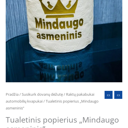
Pradžia
/
Susikurk dovanų dėžutę
/
Raktų pakabukai
automobilių kvapukai
/ Tualetinis popierius „Mindaugo
asmeninis”
Tualetinis popierius „Mindaugo