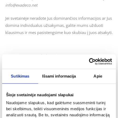
info@evadeco.net
Jei svetainėje neradote Jus dominančios informacijos ar Jus
domina individualus užsakymas, galite mums užduoti
klausimus ir mes pasistengsime kuo skubiau į juos atsakyti.
Panašūs produktai
Sutikimas
Išsami informacija
Apie
Dovanos gimtadienio proga
Dovanos gimtadienio proga
Siuvinėtas rankšluostis „Moteris”
Siuvinėtas rankšluostis „Fūra”
Šioje svetainėje naudojami slapukai
14.00
€
14.00
€
Naudojame slapukus, kad galėtume suasmeninti turinį
bei skelbimus, teikti visuomeninės medijos funkcijas ir
- PASIRINKITE
- PASIRINKITE
VARIANTĄ
VARIANTĄ
analizuoti srautą. Be to, svetainės naudojimo informaciją