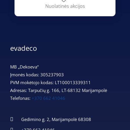
Nuolatinės akcijos
evadeco
MB „Dekoeva“
Įmonės kodas: 305237903
PVM mokėtojo kodas: LT100013339311
Adresas: Tarpučių g. 166, LT-68132 Marijampolė
Telefonas:
+370 662 41046
Gedimino g. 2, Marijampolė 68308
+370 662 41046