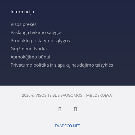
Informacija
Visos prekės
Paslaugų teikimo sąlygos
Produktų pristatymo sąlygos
Grąžinimo tvarka
Apmokėjimo būdai
Privatumo politika ir slapukų naudojimo taisyklės
2026 © VISOS TEISĖS SAUGOMOS | MB „DEKOEVA“
F
I
a
n
c
s
e
t
EVADECO.NET
b
a