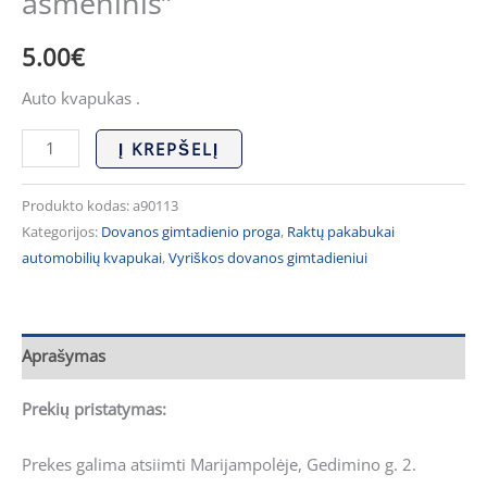
asmeninis”
5.00
€
Auto kvapukas .
Į KREPŠELĮ
Produkto kodas:
a90113
Kategorijos:
Dovanos gimtadienio proga
,
Raktų pakabukai
automobilių kvapukai
,
Vyriškos dovanos gimtadieniui
Aprašymas
Prekių pristatymas:
Prekes galima atsiimti Marijampolėje, Gedimino g. 2.